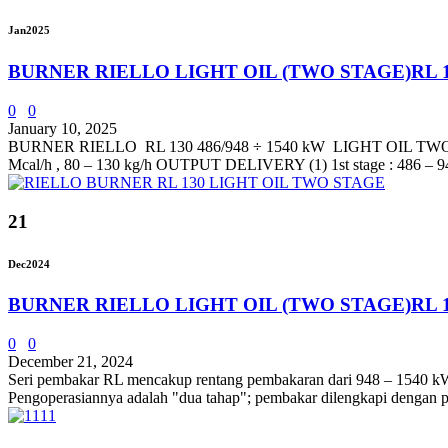
Jan
2025
BURNER RIELLO LIGHT OIL (TWO STAGE)RL 
0
0
January 10, 2025
BURNER RIELLO RL 130 486/948 ÷ 1540 kW LIGHT OIL TWO S
Mcal/h , 80 – 130 kg/h OUTPUT DELIVERY (1) 1st stage : 486 – 94
21
Dec
2024
BURNER RIELLO LIGHT OIL (TWO STAGE)RL 
0
0
December 21, 2024
Seri pembakar RL mencakup rentang pembakaran dari 948 – 1540 kW da
Pengoperasiannya adalah "dua tahap"; pembakar dilengkapi dengan pa