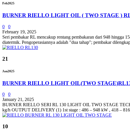
Feb
2025
BURNER RIELLO LIGHT OIL ( TWO STAGE ) RL
0
0
February 19, 2025
Seri pembakar RL mencakup rentang pembakaran dari 948 hingga 1540 
diatermik. Pengoperasiannya adalah "dua tahap"; pembakar dilengkap
21
Jan
2025
BURNER RIELLO LIGHT OIL(TWO STAGE)RL1
0
0
January 21, 2025
BURNER RIELLO SERI RL 130 LIGHT OIL TWO STAGE TECHNICAL
kg/h OUTPUT DELIVERY (1) 1st stage : 486 – 948 kW , 418 – 816 
10