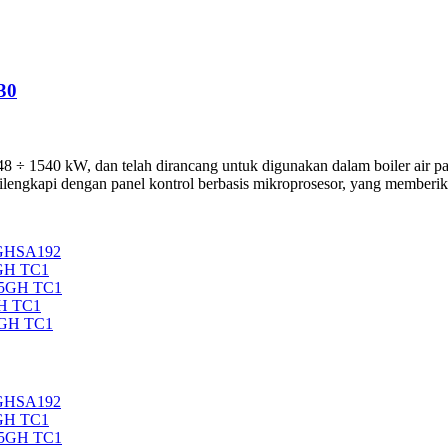
30
 1540 kW, dan telah dirancang untuk digunakan dalam boiler air pana
lengkapi dengan panel kontrol berbasis mikroprosesor, yang memberika
5GHSA192
GH TC1
35GH TC1
H TC1
5GH TC1
5GHSA192
GH TC1
35GH TC1