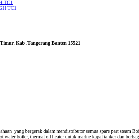
H TC1
5GH TC1
 Timur, Kab ,Tangerang Banten 15521
ahaan yang bergerak dalam mendistributor semua spare part steam Boi
hot water boiler, thermal oil heater untuk marine kapal tanker dan berba