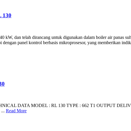
 130
kW, dan telah dirancang untuk digunakan dalam boiler air panas suhu 
i dengan panel kontrol berbasis mikroprosesor, yang memberikan indik
30
 DATA MODEL : RL 130 TYPE : 662 T1 OUTPUT DELIVERY (1) 2n
...
Read More