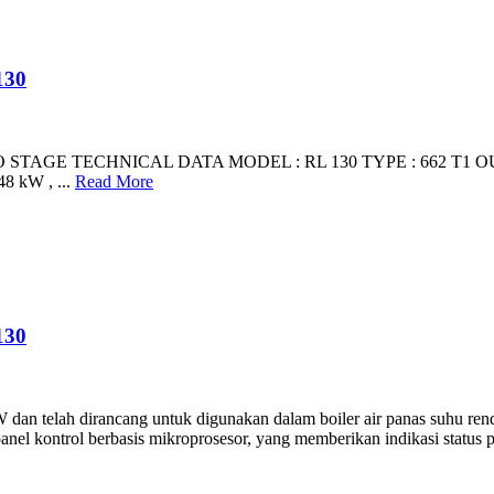
130
TAGE TECHNICAL DATA MODEL : RL 130 TYPE : 662 T1 OUTPUT
8 kW , ...
Read More
130
n telah dirancang untuk digunakan dalam boiler air panas suhu rendah
nel kontrol berbasis mikroprosesor, yang memberikan indikasi status