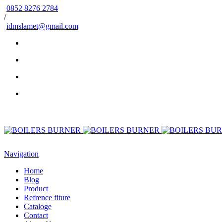
0852 8276 2784
/
idmslamet@gmail.com
Navigation
Home
Blog
Product
Refrence fiture
Cataloge
Contact