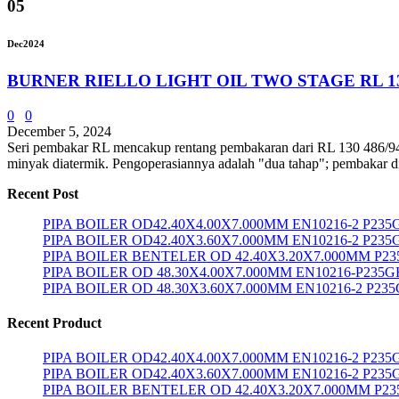
05
Dec
2024
BURNER RIELLO LIGHT OIL TWO STAGE RL 1
0
0
December 5, 2024
Seri pembakar RL mencakup rentang pembakaran dari RL 130 486/948 ÷
minyak diatermik. Pengoperasiannya adalah "dua tahap"; pembakar di
Recent Post
PIPA BOILER OD42.40X4.00X7.000MM EN10216-2 P23
PIPA BOILER OD42.40X3.60X7.000MM EN10216-2 P235
PIPA BOILER BENTELER OD 42.40X3.20X7.000MM P2
PIPA BOILER OD 48.30X4.00X7.000MM EN10216-P235G
PIPA BOILER OD 48.30X3.60X7.000MM EN10216-2 P23
Recent Product
PIPA BOILER OD42.40X4.00X7.000MM EN10216-2 P23
PIPA BOILER OD42.40X3.60X7.000MM EN10216-2 P235
PIPA BOILER BENTELER OD 42.40X3.20X7.000MM P2