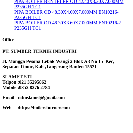
PIPA BOILER BENTELER OD 42.40X3.20X7.000MM
P235GH TC1
PIPA BOILER OD 48.30X4.00X7.000MM EN10216-
P235GH TC1
PIPA BOILER OD 48.30X3.60X7.000MM EN10216-2
P235GH TC1
Office
PT. SUMBER TEKNIK INDUSTRI
Jl. Mangga Pesona Lebak Wangi 2 Blok A3 No 15 Kec,
Sepatan Timur, Kab ,Tangerang Banten 15521
SLAMET STI
Telpon :021 35295862
Mobile :0852 8276 2784
Email :idmslamet@gmail.com
Web :https://boilersburner.com