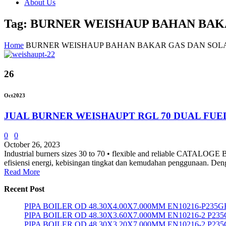
About Us
Tag: BURNER WEISHAUP BAHAN BAK
Home
BURNER WEISHAUP BAHAN BAKAR GAS DAN SOL
26
Oct
2023
JUAL BURNER WEISHAUPT RGL 70 DUAL FUE
0
0
October 26, 2023
Industrial burners sizes 30 to 70 • flexible and reliable CATAL
efisiensi energi, kebisingan tingkat dan kemudahan penggunaan. De
Read More
Recent Post
PIPA BOILER OD 48.30X4.00X7.000MM EN10216-P235G
PIPA BOILER OD 48.30X3.60X7.000MM EN10216-2 P23
PIPA BOILER OD 48.30X3.20X7.000MM EN10216-2 P23