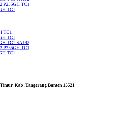
92 P235GH TC1
5GH TC1
H TC1
5GH TC1
5GH TC1 SA192
92 P235GH TC1
5GH TC1
 Timur, Kab ,Tangerang Banten 15521