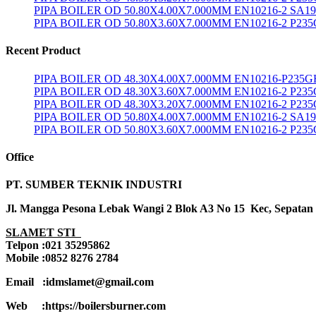
PIPA BOILER OD 50.80X4.00X7.000MM EN10216-2 SA1
PIPA BOILER OD 50.80X3.60X7.000MM EN10216-2 P23
Recent Product
PIPA BOILER OD 48.30X4.00X7.000MM EN10216-P235G
PIPA BOILER OD 48.30X3.60X7.000MM EN10216-2 P23
PIPA BOILER OD 48.30X3.20X7.000MM EN10216-2 P23
PIPA BOILER OD 50.80X4.00X7.000MM EN10216-2 SA1
PIPA BOILER OD 50.80X3.60X7.000MM EN10216-2 P23
Office
PT. SUMBER TEKNIK INDUSTRI
Jl. Mangga Pesona Lebak Wangi 2 Blok A3 No 15 Kec, Sepatan
SLAMET STI
Telpon :021 35295862
Mobile :0852 8276 2784
Email :idmslamet@gmail.com
Web :https://boilersburner.com