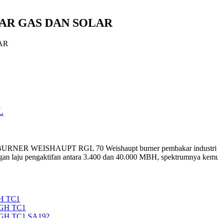
AR GAS DAN SOLAR
AR
L
OGE BURNER WEISHAUPT RGL 70 Weishaupt burner pembakar industri We
ngan laju pengaktifan antara 3.400 dan 40.000 MBH, spektrumnya kemu
H TC1
5GH TC1
5GH TC1 SA192