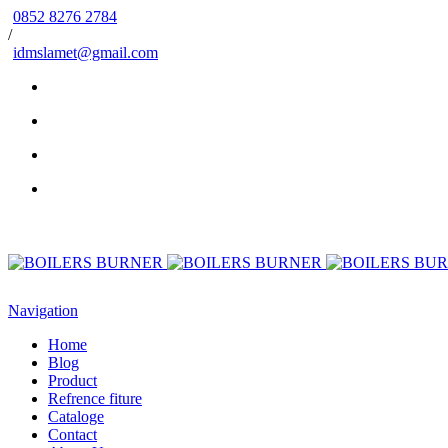
0852 8276 2784
/
idmslamet@gmail.com
Navigation
Home
Blog
Product
Refrence fiture
Cataloge
Contact