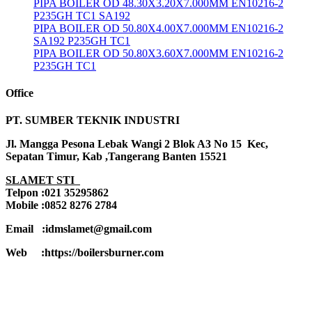
PIPA BOILER OD 48.30X3.20X7.000MM EN10216-2
P235GH TC1 SA192
PIPA BOILER OD 50.80X4.00X7.000MM EN10216-2
SA192 P235GH TC1
PIPA BOILER OD 50.80X3.60X7.000MM EN10216-2
P235GH TC1
Office
PT. SUMBER TEKNIK INDUSTRI
Jl. Mangga Pesona Lebak Wangi 2 Blok A3 No 15 Kec,
Sepatan Timur, Kab ,Tangerang Banten 15521
SLAMET STI
Telpon :021 35295862
Mobile :0852 8276 2784
Email :idmslamet@gmail.com
Web :https://boilersburner.com