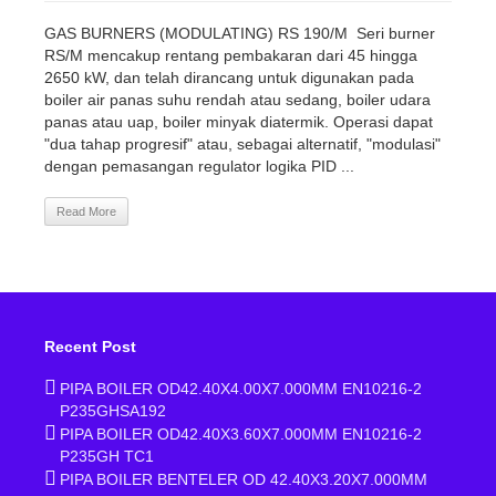
GAS BURNERS (MODULATING) RS 190/M Seri burner
RS/M mencakup rentang pembakaran dari 45 hingga
2650 kW, dan telah dirancang untuk digunakan pada
boiler air panas suhu rendah atau sedang, boiler udara
panas atau uap, boiler minyak diatermik. Operasi dapat
"dua tahap progresif" atau, sebagai alternatif, "modulasi"
dengan pemasangan regulator logika PID ...
Read More
Recent Post
PIPA BOILER OD42.40X4.00X7.000MM EN10216-2
P235GHSA192
PIPA BOILER OD42.40X3.60X7.000MM EN10216-2
P235GH TC1
PIPA BOILER BENTELER OD 42.40X3.20X7.000MM