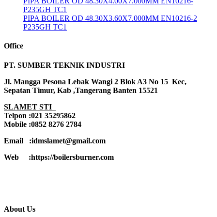
PIPA BOILER OD 48.30X4.00X7.000MM EN10216-
P235GH TC1
PIPA BOILER OD 48.30X3.60X7.000MM EN10216-2
P235GH TC1
Office
PT. SUMBER TEKNIK INDUSTRI
Jl. Mangga Pesona Lebak Wangi 2 Blok A3 No 15 Kec,
Sepatan Timur, Kab ,Tangerang Banten 15521
SLAMET STI
Telpon :021 35295862
Mobile :0852 8276 2784
Email :idmslamet@gmail.com
Web :https://boilersburner.com
About Us