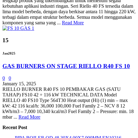
lengkap produk yang dikembangkan untuk memenuhi segala
kebutuhan aplikasi industri ringan. Seri Riello 40 FS tersedia dalam
lima model berbeda, dengan daya berkisar antara 11 hingga 220 kW,
terbagi dalam empat struktur berbeda. Semua model menggunakan
komponen yang sama yang ...
Read More
15
Jan
2025
GAS BURNERS ON STAGE RIELLO R40 FS 10
0
0
January 15, 2025
RIELLO BURNER R40 FS 10 PEMBAKAR GAS (SATU
TAHAP) FS10 42 ÷ 116 kW TECHNICAL DATA Model
RIELLO 40 FS10 Type 564T30 Heat output (Hi) (1) min – max
kW: 42 116 kcal/h: 36,000 100,000 Fuel Family 2 – NCV 8 12
kWh/m3 – 7,000 10,340 kcal/m3 Fuel Family 2 – Pressure: min. 18
mbar ...
Read More
Recent Post
PIPA BOILER OD 48.30X4.00X7.000MM EN10216-