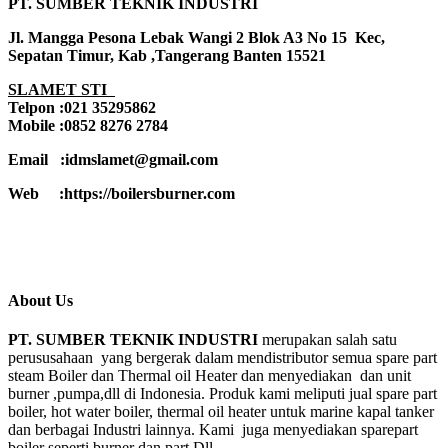
PT. SUMBER TEKNIK INDUSTRI
Jl. Mangga Pesona Lebak Wangi 2 Blok A3 No 15 Kec,
Sepatan Timur, Kab ,Tangerang Banten 15521
SLAMET STI
Telpon :021 35295862
Mobile :0852 8276 2784
Email :idmslamet@gmail.com
Web :https://boilersburner.com
About Us
PT. SUMBER TEKNIK INDUSTRI
merupakan salah satu
perususahaan yang bergerak dalam mendistributor semua spare part
steam Boiler dan Thermal oil Heater dan menyediakan dan unit
burner ,pumpa,dll di Indonesia. Produk kami meliputi jual spare part
boiler, hot water boiler, thermal oil heater untuk marine kapal tanker
dan berbagai Industri lainnya. Kami juga menyediakan sparepart
boiler seperti burner dan part Dll.