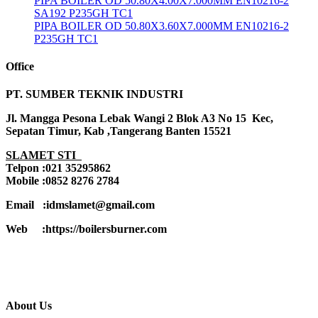
PIPA BOILER OD 50.80X4.00X7.000MM EN10216-2
SA192 P235GH TC1
PIPA BOILER OD 50.80X3.60X7.000MM EN10216-2
P235GH TC1
Office
PT. SUMBER TEKNIK INDUSTRI
Jl. Mangga Pesona Lebak Wangi 2 Blok A3 No 15 Kec,
Sepatan Timur, Kab ,Tangerang Banten 15521
SLAMET STI
Telpon :021 35295862
Mobile :0852 8276 2784
Email :idmslamet@gmail.com
Web :https://boilersburner.com
About Us