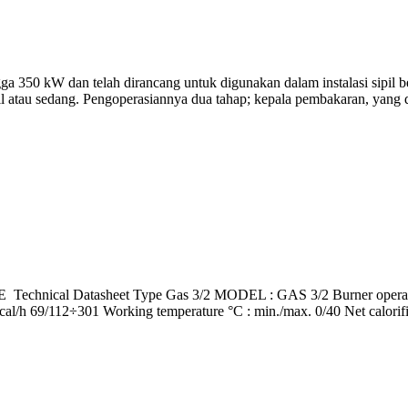
350 kW dan telah dirancang untuk digunakan dalam instalasi sipil be
cil atau sedang. Pengoperasiannya dua tahap; kepala pembakaran, yang d
al Datasheet Type Gas 3/2 MODEL : GAS 3/2 Burner operation mo
l/h 69/112÷301 Working temperature °C : min./max. 0/40 Net calorif