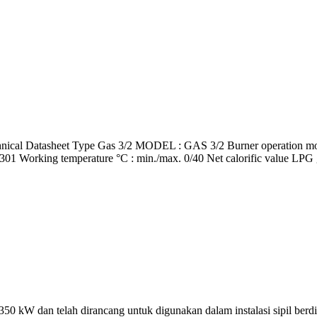
asheet Type Gas 3/2 MODEL : GAS 3/2 Burner operation mode : Tw
01 Working temperature °C : min./max. 0/40 Net calorific value LP
kW dan telah dirancang untuk digunakan dalam instalasi sipil berdim