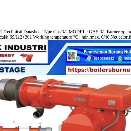
al Datasheet Type Gas 3/2 MODEL : GAS 3/2 Burner operation mo
l/h 69/112÷301 Working temperature °C : min./max. 0/40 Net calorif