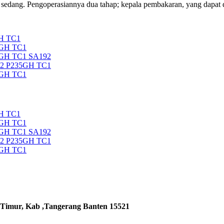
tau sedang. Pengoperasiannya dua tahap; kepala pembakaran, yang dapat 
H TC1
5GH TC1
5GH TC1 SA192
92 P235GH TC1
5GH TC1
H TC1
5GH TC1
5GH TC1 SA192
92 P235GH TC1
5GH TC1
 Timur, Kab ,Tangerang Banten 15521