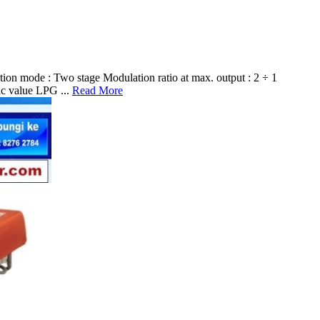
de : Two stage Modulation ratio at max. output : 2 ÷ 1
ic value LPG ...
Read More