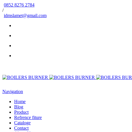
0852 8276 2784
/
idmslamet@gmail.com
Navigation
Home
Blog
Product
Refrence fiture
Cataloge
Contact