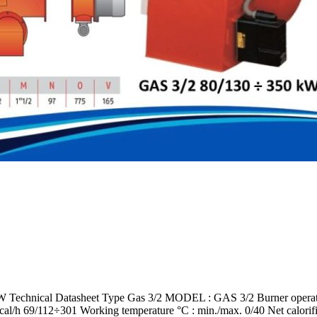
al Datasheet Type Gas 3/2 MODEL : GAS 3/2 Burner operation mo
l/h 69/112÷301 Working temperature °C : min./max. 0/40 Net calorifi