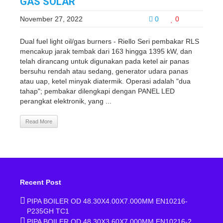
GAS SOLAR
November 27, 2022
0
0
Dual fuel light oil/gas burners - Riello Seri pembakar RLS
mencakup jarak tembak dari 163 hingga 1395 kW, dan
telah dirancang untuk digunakan pada ketel air panas
bersuhu rendah atau sedang, generator udara panas
atau uap, ketel minyak diatermik. Operasi adalah "dua
tahap"; pembakar dilengkapi dengan PANEL LED
perangkat elektronik, yang ...
Read More
Recent Post
PIPA BOILER OD 48.30X4.00X7.000MM EN10216-
P235GH TC1
PIPA BOILER OD 48.30X3.60X7.000MM EN10216-2