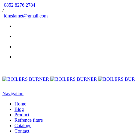
0852 8276 2784
/
idmslamet@gmail.com
Navigation
Home
Blog
Product
Refrence fiture
Cataloge
Contact