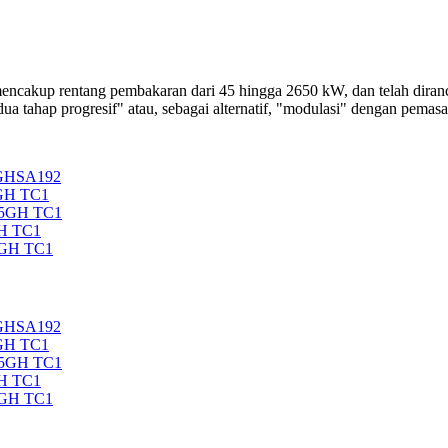
entang pembakaran dari 45 hingga 2650 kW, dan telah dirancang u
dua tahap progresif" atau, sebagai alternatif, "modulasi" dengan pemas
5GHSA192
GH TC1
35GH TC1
H TC1
5GH TC1
5GHSA192
GH TC1
35GH TC1
H TC1
5GH TC1