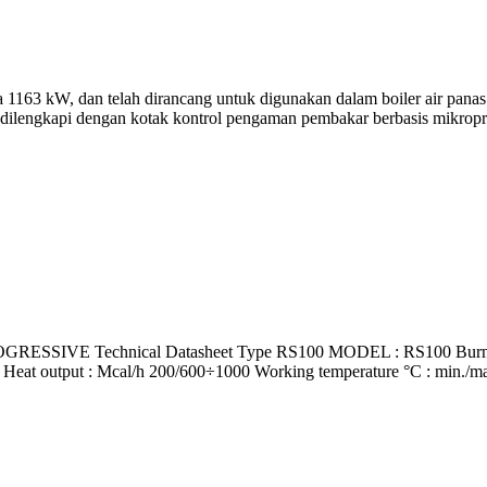
63 kW, dan telah dirancang untuk digunakan dalam boiler air panas s
 dilengkapi dengan kotak kontrol pengaman pembakar berbasis mikropr
VE Technical Datasheet Type RS100 MODEL : RS100 Burner opera
Heat output : Mcal/h 200/600÷1000 Working temperature °C : min./max.