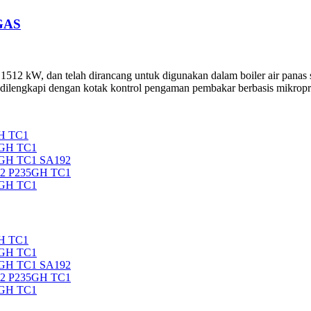
GAS
2 kW, dan telah dirancang untuk digunakan dalam boiler air panas su
 dilengkapi dengan kotak kontrol pengaman pembakar berbasis mikropr
H TC1
5GH TC1
5GH TC1 SA192
92 P235GH TC1
5GH TC1
H TC1
5GH TC1
5GH TC1 SA192
92 P235GH TC1
5GH TC1