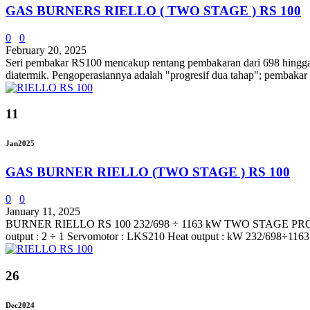
GAS BURNERS RIELLO ( TWO STAGE ) RS 100
0
0
February 20, 2025
Seri pembakar RS100 mencakup rentang pembakaran dari 698 hingga 11
diatermik. Pengoperasiannya adalah "progresif dua tahap"; pembakar
11
Jan
2025
GAS BURNER RIELLO (TWO STAGE ) RS 100
0
0
January 11, 2025
BURNER RIELLO RS 100 232/698 ÷ 1163 kW TWO STAGE PROGRESSI
output : 2 ÷ 1 Servomotor : LKS210 Heat output : kW 232/698÷1163 
26
Dec
2024