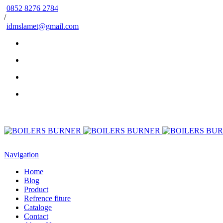
0852 8276 2784
/
idmslamet@gmail.com
Navigation
Home
Blog
Product
Refrence fiture
Cataloge
Contact