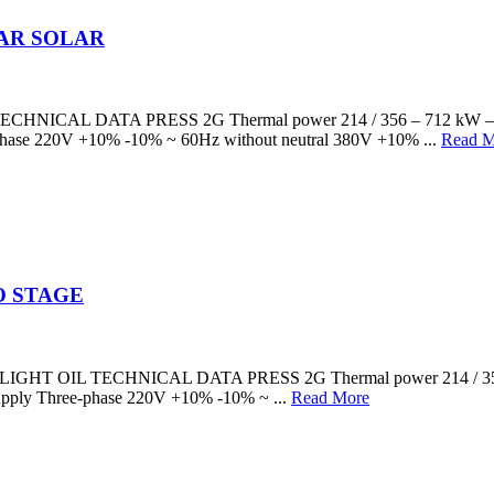
AR SOLAR
DATA PRESS 2G Thermal power 214 / 356 – 712 kW – 184.000 /
ee-phase 220V +10% -10% ~ 60Hz without neutral 380V +10% ...
Read M
O STAGE
OIL TECHNICAL DATA PRESS 2G Thermal power 214 / 356 – 712 
l supply Three-phase 220V +10% -10% ~ ...
Read More