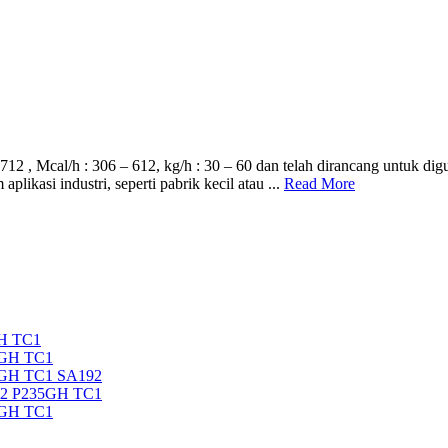
 Mcal/h : 306 – 612, kg/h : 30 – 60 dan telah dirancang untuk digunak
ikasi industri, seperti pabrik kecil atau ...
Read More
H TC1
5GH TC1
5GH TC1 SA192
92 P235GH TC1
5GH TC1