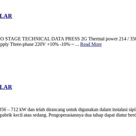
OLAR
GE TECHNICAL DATA PRESS 2G Thermal power 214 / 356 – 712 k
l supply Three-phase 220V +10% -10% ~ ...
Read More
OLAR
 – 712 kW dan telah dirancang untuk digunakan dalam instalasi sipil 
 pabrik kecil atau sedang. Pengoperasiannya dua tahap dapat diatur berd