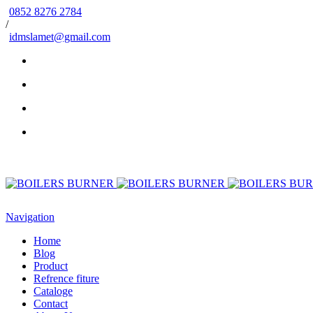
0852 8276 2784
/
idmslamet@gmail.com
Navigation
Home
Blog
Product
Refrence fiture
Cataloge
Contact