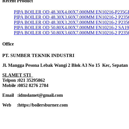
Recent Product
PIPA BOILER OD 48.30X4.00X7.000MM EN10216-P235G
PIPA BOILER OD 48.30X3.60X7.000MM EN10216-2 P23
PIPA BOILER OD 48.30X3.20X7.000MM EN10216-2 P23
PIPA BOILER OD 50.80X4.00X7.000MM EN10216-2 SA1
PIPA BOILER OD 50.80X3.60X7.000MM EN10216-2 P23
Office
PT. SUMBER TEKNIK INDUSTRI
Jl. Mangga Pesona Lebak Wangi 2 Blok A3 No 15 Kec, Sepatan
SLAMET STI
Telpon :021 35295862
Mobile :0852 8276 2784
Email :idmslamet@gmail.com
Web :https://boilersburner.com