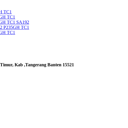
H TC1
5GH TC1
5GH TC1 SA192
92 P235GH TC1
5GH TC1
 Timur, Kab ,Tangerang Banten 15521