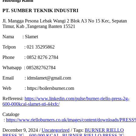
Hubungi Kami
PT. SUMBER TEKNIK INDUSTRI
Jl. Mangga Pesona Lebak Wangi 2 Blok A3 No 15 Kec, Sepatan
Timur, Kab ,Tangerang Banten 15521
Nama : Slamet
Telpon : 021 35295862
Phone : 0852 8276 2784
Whatsapp : 085282762784
Email : idmslamet@gmail.com
Web : https://boilersburner.com
Refferensi:
https://www.linkedin.com/pulse/burner-riello-press-2g-
600-000kcal-slamet-sti-44xfc/
Cataloge
:
https://www.rielloburners.co.uk/images/content/downloads/PRES
December 9, 2024
/
Uncategorized
/
Tags:
BURNER RIELLO
PRESS 2G – 600.000 KCAL
,
BURNER RIELLO PRESS 2G