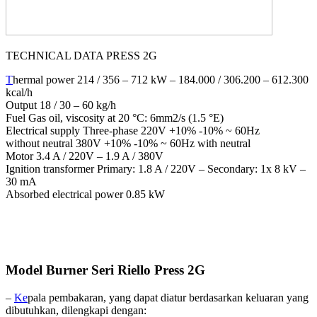
TECHNICAL DATA PRESS 2G
T
hermal power 214 / 356 – 712 kW – 184.000 / 306.200 – 612.300
kcal/h
Output 18 / 30 – 60 kg/h
Fuel Gas oil, viscosity at 20 °C: 6mm2/s (1.5 °E)
Electrical supply Three-phase 220V +10% -10% ~ 60Hz
without neutral 380V +10% -10% ~ 60Hz with neutral
Motor 3.4 A / 220V – 1.9 A / 380V
Ignition transformer Primary: 1.8 A / 220V – Secondary: 1x 8 kV –
30 mA
Absorbed electrical power 0.85 kW
Model Burner Seri Riello Press 2G
–
Ke
pala pembakaran, yang dapat diatur berdasarkan keluaran yang
dibutuhkan, dilengkapi dengan: