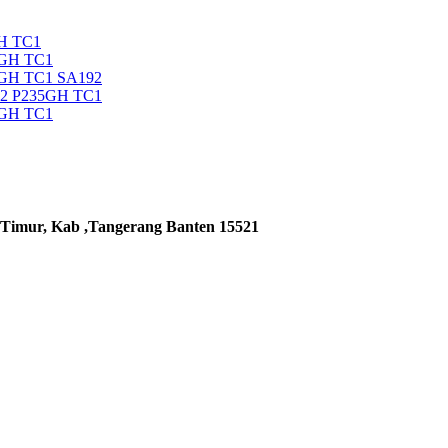
H TC1
5GH TC1
5GH TC1 SA192
92 P235GH TC1
5GH TC1
 Timur, Kab ,Tangerang Banten 15521