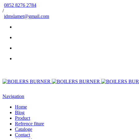
0852 8276 2784
/
idmslamet@gmail.com
Navigation
Home
Blog
Product
Refrence fiture
Cataloge
Contact