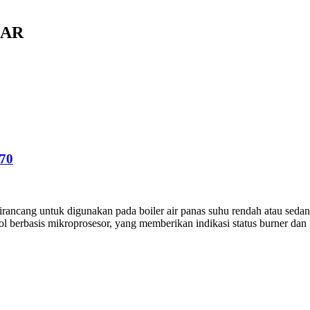
LAR
70
ancang untuk digunakan pada boiler air panas suhu rendah atau sedang,
l berbasis mikroprosesor, yang memberikan indikasi status burner dan