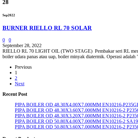
28
Sep
2022
BURNER RIELLO RL 70 SOLAR
0
0
September 28, 2022
RIELLO RL 70 LIGHT OIL (TWO STAGE) Pembakar seri RL mencakup r
boiler udara panas atau uap, boiler minyak diatermik. Operasi adalah
Previous
1
2
Next
Recent Post
PIPA BOILER OD 48.30X4.00X7.000MM EN10216-P235G
PIPA BOILER OD 48.30X3.60X7.000MM EN10216-2 P23
PIPA BOILER OD 48.30X3.20X7.000MM EN10216-2 P23
PIPA BOILER OD 50.80X4.00X7.000MM EN10216-2 SA1
PIPA BOILER OD 50.80X3.60X7.000MM EN10216-2 P23