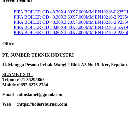
Recent Product
PIPA BOILER OD 48.30X4.00X7.000MM EN10216-P235G
PIPA BOILER OD 48.30X3.60X7.000MM EN10216-2 P23
PIPA BOILER OD 48.30X3.20X7.000MM EN10216-2 P23
PIPA BOILER OD 50.80X4.00X7.000MM EN10216-2 SA1
PIPA BOILER OD 50.80X3.60X7.000MM EN10216-2 P23
Office
PT. SUMBER TEKNIK INDUSTRI
Jl. Mangga Pesona Lebak Wangi 2 Blok A3 No 15 Kec, Sepatan
SLAMET STI
Telpon :021 35295862
Mobile :0852 8276 2784
Email :idmslamet@gmail.com
Web :https://boilersburner.com