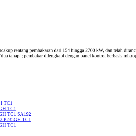
entang pembakaran dari 154 hingga 2700 kW, dan telah dirancang u
 "dua tahap"; pembakar dilengkapi dengan panel kontrol berbasis mikrop
H TC1
5GH TC1
5GH TC1 SA192
92 P235GH TC1
5GH TC1