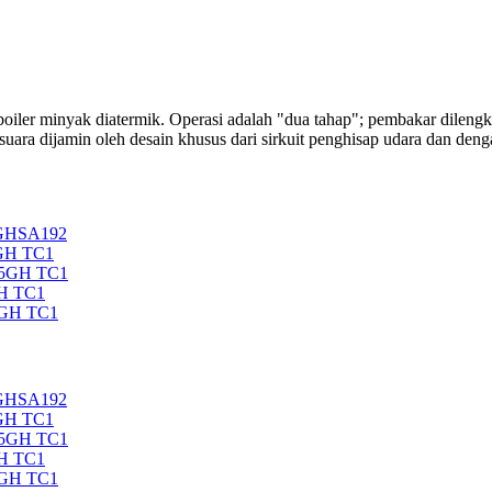
inyak diatermik. Operasi adalah "dua tahap"; pembakar dilengkapi
 suara dijamin oleh desain khusus dari sirkuit penghisap udara dan de
5GHSA192
GH TC1
35GH TC1
H TC1
5GH TC1
5GHSA192
GH TC1
35GH TC1
H TC1
5GH TC1