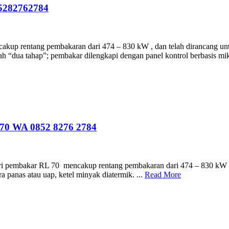
5282762784
entang pembakaran dari 474 – 830 kW , dan telah dirancang untuk d
ah “dua tahap”; pembakar dilengkapi dengan panel kontrol berbasis mik
 WA 0852 8276 2784
 RL 70 mencakup rentang pembakaran dari 474 – 830 kW , 408 –
a panas atau uap, ketel minyak diatermik. ...
Read More