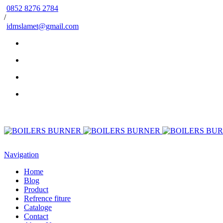
0852 8276 2784
/
idmslamet@gmail.com
Navigation
Home
Blog
Product
Refrence fiture
Cataloge
Contact