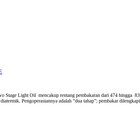
E
Light Oil mencakup rentang pembakaran dari 474 hingga 830 kW, 
k diatermik. Pengoperasiannya adalah “dua tahap”; pembakar dilengkapi