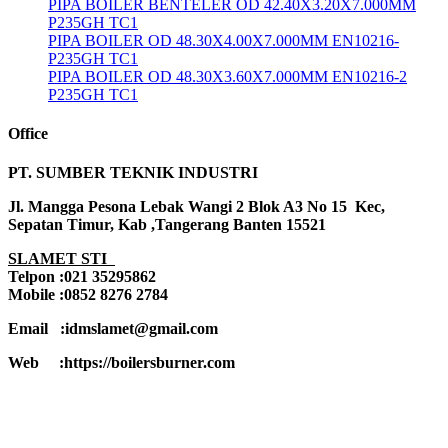
PIPA BOILER BENTELER OD 42.40X3.20X7.000MM
P235GH TC1
PIPA BOILER OD 48.30X4.00X7.000MM EN10216-
P235GH TC1
PIPA BOILER OD 48.30X3.60X7.000MM EN10216-2
P235GH TC1
Office
PT. SUMBER TEKNIK INDUSTRI
Jl. Mangga Pesona Lebak Wangi 2 Blok A3 No 15 Kec,
Sepatan Timur, Kab ,Tangerang Banten 15521
SLAMET STI
Telpon :021 35295862
Mobile :0852 8276 2784
Email :idmslamet@gmail.com
Web :https://boilersburner.com