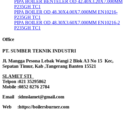
PIPA BOILER BENTELER OD 42.40X3.20X7.000MM
P235GH TC1
PIPA BOILER OD 48.30X4.00X7.000MM EN10216-
P235GH TC1
PIPA BOILER OD 48.30X3.60X7.000MM EN10216-2
P235GH TC1
Office
PT. SUMBER TEKNIK INDUSTRI
Jl. Mangga Pesona Lebak Wangi 2 Blok A3 No 15 Kec,
Sepatan Timur, Kab ,Tangerang Banten 15521
SLAMET STI
Telpon :021 35295862
Mobile :0852 8276 2784
Email :idmslamet@gmail.com
Web :https://boilersburner.com