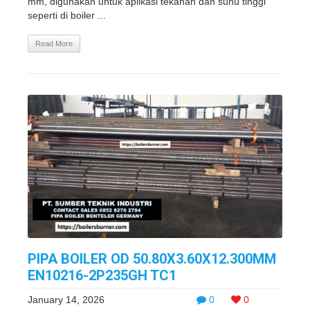
mm, digunakan untuk aplikasi tekanan dan suhu tinggi
seperti di boiler ...
Read More
PIPA BOILER OD 50.80X3.60X12.300MM
EN10216-2P235GH TC1
January 14, 2026
0
0