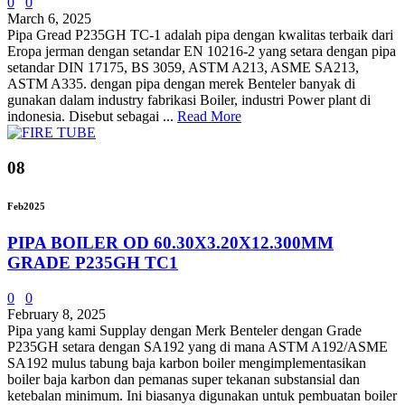
0
0
March 6, 2025
Pipa Gread P235GH TC-1 adalah pipa dengan kwalitas terbaik dari
Eropa jerman dengan setandar EN 10216-2 yang setara dengan pipa
setandar DIN 17175, BS 3059, ASTM A213, ASME SA213,
ASTM A335. dengan pipa dengan merek Benteler banyak di
gunakan dalam industry fabrikasi Boiler, industri Power plant di
indonesia. Disebut sebagai ...
Read More
08
Feb
2025
PIPA BOILER OD 60.30X3.20X12.300MM
GRADE P235GH TC1
0
0
February 8, 2025
Pipa yang kami Supplay dengan Merk Benteler dengan Grade
P235GH setara dengan SA192 yang di mana ASTM A192/ASME
SA192 mulus tabung baja karbon boiler mengimplementasikan
boiler baja karbon dan pemanas super tekanan substansial dan
ketebalan minimum. Ini biasanya digunakan untuk pembuatan boiler