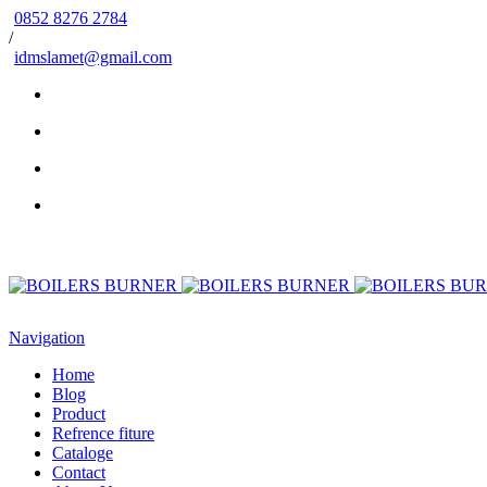
0852 8276 2784
/
idmslamet@gmail.com
Navigation
Home
Blog
Product
Refrence fiture
Cataloge
Contact