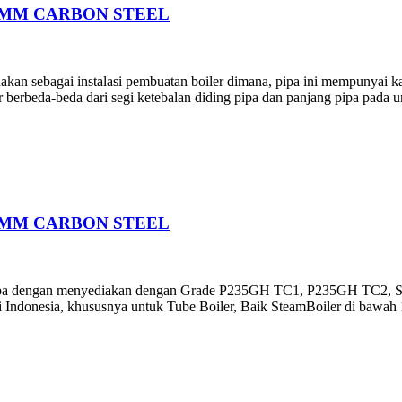
00MM CARBON STEEL
akan sebagai instalasi pembuatan boiler dimana, pipa ini mempunyai k
er berbeda-beda dari segi ketebalan diding pipa dan panjang pipa pada
00MM CARBON STEEL
r Eropa dengan menyediakan dengan Grade P235GH TC1, P235GH TC2, 
i Indonesia, khususnya untuk Tube Boiler, Baik SteamBoiler di bawah 1