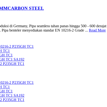
300MMCARBON STEEL
duksi di Germany, Pipa seamless tahan panas hingga 500 - 600 derajat 
 Pipa benteler menyediakan standar EN 10216-2 Grade ...
Read More
0216-2 P235GH TC1
H TC1
5GH TC1
5GH TC1 SA192
92 P235GH TC1
0216-2 P235GH TC1
H TC1
5GH TC1
5GH TC1 SA192
92 P235GH TC1