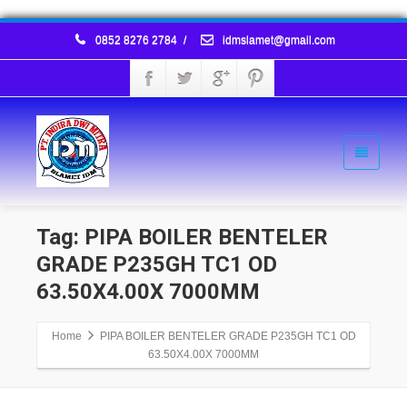
0852 8276 2784
/
idmslamet@gmail.com
Tag: PIPA BOILER BENTELER
GRADE P235GH TC1 OD
63.50X4.00X 7000MM
Home
PIPA BOILER BENTELER GRADE P235GH TC1 OD
63.50X4.00X 7000MM