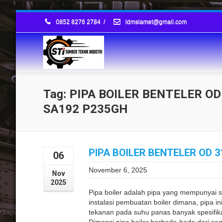
0852 8276 2784
/
idmslamet@gmail.com
Tag: PIPA BOILER BENTELER O
SA192 P235GH
PIPA BOILER BENTELER OD 3
06
November 6, 2025
Nov
2025
Pipa boiler adalah pipa yang mempunyai s
instalasi pembuatan boiler dimana, pipa i
tekanan pada suhu panas banyak spesifika