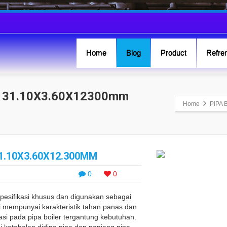
Home
Blog
Product
Refren
D 31.10X3.60X12300mm
Home
PIPA
1.10X3.60X12.300MM
0
0
pesifikasi khusus dan digunakan sebagai
ni mempunyai karakteristik tahan panas dan
si pada pipa boiler tergantung kebutuhan.