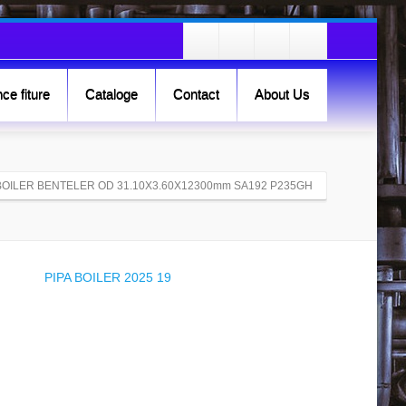
ce fiture
Cataloge
Contact
About Us
 BOILER BENTELER OD 31.10X3.60X12300mm SA192 P235GH