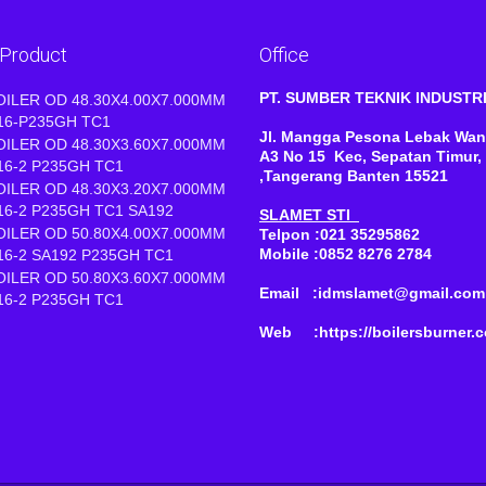
 Product
Office
PT. SUMBER TEKNIK INDUST
OILER OD 48.30X4.00X7.000MM
16-P235GH TC1
Jl. Mangga Pesona Lebak Wan
OILER OD 48.30X3.60X7.000MM
A3 No 15 Kec, Sepatan Timur,
16-2 P235GH TC1
,Tangerang Banten 15521
OILER OD 48.30X3.20X7.000MM
16-2 P235GH TC1 SA192
SLAMET STI
OILER OD 50.80X4.00X7.000MM
Telpon :021 35295862
Mobile :0852 8276 2784
16-2 SA192 P235GH TC1
OILER OD 50.80X3.60X7.000MM
Email :idmslamet@gmail.com
16-2 P235GH TC1
Web :https://boilersburner.