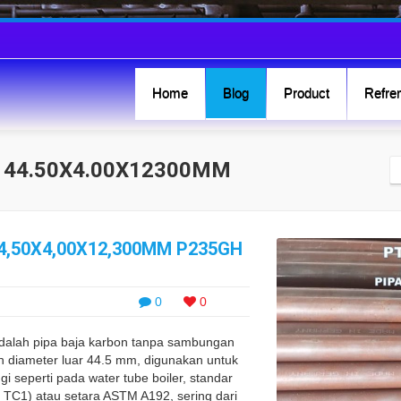
Home
Blog
Product
Refren
D 44.50X4.00X12300MM
44,50X4,00X12,300MM P235GH
0
0
adalah pipa baja karbon tanpa sambungan
n diameter luar 44.5 mm, digunakan untuk
i seperti pada water tube boiler, standar
TC1) atau setara ASTM A192, sering dari