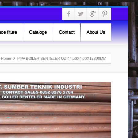
ce fiture
Cataloge
Contact
About Us
Home
PIPA BOILER BENTELER OD 44.50X4.00X12300MM