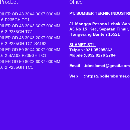
 Product
Office
PT. SUMBER TEKNIK INDUST
OILER OD 48.30X4.00X7.000MM
16-P235GH TC1
Jl. Mangga Pesona Lebak Wan
OILER OD 48.30X3.60X7.000MM
A3 No 15 Kec, Sepatan Timur,
16-2 P235GH TC1
,Tangerang Banten 15521
OILER OD 48.30X3.20X7.000MM
16-2 P235GH TC1 SA192
SLAMET STI
OILER OD 50.80X4.00X7.000MM
Telpon :021 35295862
Mobile :0852 8276 2784
16-2 SA192 P235GH TC1
OILER OD 50.80X3.60X7.000MM
Email :idmslamet@gmail.com
16-2 P235GH TC1
Web :https://boilersburner.