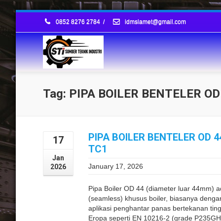
0852 8276 2784
/
idmslamet@gmail.com
Tag: PIPA BOILER BENTELER O
PIPA BOILER BENTELER OD 
17
TC1
Jan
January 17, 2026
2026
Pipa Boiler OD 44 (diameter luar 44mm) 
(seamless) khusus boiler, biasanya denga
aplikasi penghantar panas bertekanan tingg
Eropa seperti EN 10216-2 (grade P235GH 