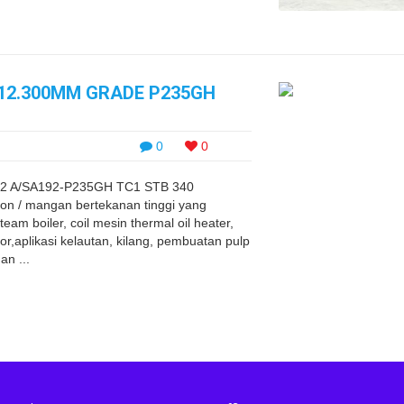
0X12.300MM GRADE P235GH
0
0
-2 A/SA192-P235GH TC1 STB 340
bon / mangan bertekanan tinggi yang
am boiler, coil mesin thermal oil heater,
or,aplikasi kelautan, kilang, pembuatan pulp
an ...