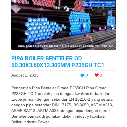
PIPA BOILER BENTELER OD
60.30X3.60X12.300MM P235GH TC1
August 1, 2025
0
0
Pengertian Pipa Benteler Grade P235GH Pipa Gread
P235GH TC-1 adalah pipa dengan kwalitas terbaik dari
Eropa jerman dengan setandar EN 10216-2 yang setara
dengan pipa setandar DIN 17175, BS 3059, ASTM A213,
ASME SA213, ASTM A335. dengan pipa dengan merek
Benteler banyak di gunakan dalam industry fabrikasi
Boiler, industri Power ...