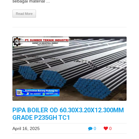
sebagai material ...
Read More
PIPA BOILER OD 60.30X3.20X12.300MM
GRADE P235GH TC1
April 16, 2025
0
0