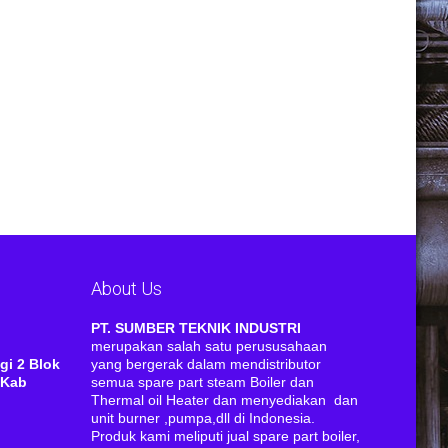
About Us
RI
PT. SUMBER TEKNIK INDUSTRI
merupakan salah satu perususahaan
gi 2 Blok
yang bergerak dalam mendistributor
 Kab
semua spare part steam Boiler dan
Thermal oil Heater dan menyediakan dan
unit burner ,pumpa,dll di Indonesia.
Produk kami meliputi jual spare part boiler,