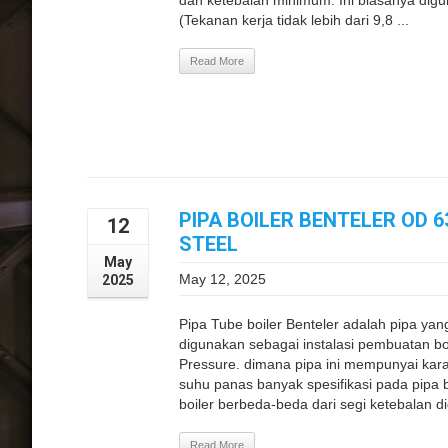
dan ketebalan minimum. Ini biasanya dig
(Tekanan kerja tidak lebih dari 9,8 ...
Read More
PIPA BOILER BENTELER OD 
12
STEEL
May
May 12, 2025
2025
Pipa Tube boiler Benteler adalah pipa ya
digunakan sebagai instalasi pembuatan b
Pressure. dimana pipa ini mempunyai kara
suhu panas banyak spesifikasi pada pipa 
boiler berbeda-beda dari segi ketebalan did
Read More