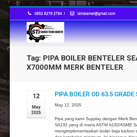
0852 8276 2784
/
idmslamet@gmail.com
Tag: PIPA BOILER BENTELER SE
X7000MM MERK BENTELER
PIPA BOILER OD 63.5 GRADE
12
May 12, 2025
May
2025
Pipa yang kami Supplay dengan Merk Be
SA192 yang di mana ASTM A192/ASME SA1
mengimplementasikan boiler baja karbon 