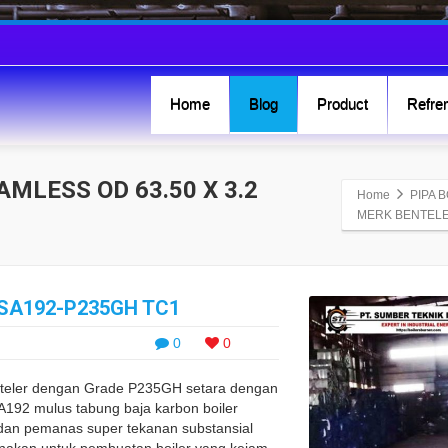
Home
Blog
Product
Refren
AMLESS OD 63.50 X 3.2
Home
PIPA 
MERK BENTEL
 SA192-P235GH TC1
0
0
nteler dengan Grade P235GH setara dengan
92 mulus tabung baja karbon boiler
dan pemanas super tekanan substansial