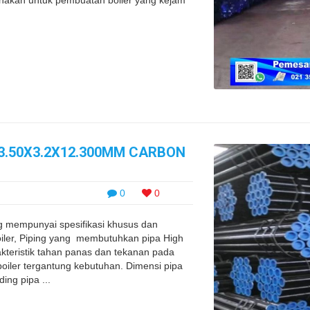
unakan untuk pembuatan boiler yang kejam
63.50X3.2X12.300MM CARBON
0
0
ng mempunyai spesifikasi khusus dan
oiler, Piping yang membutuhkan pipa High
kteristik tahan panas dan tekanan pada
boiler tergantung kebutuhan. Dimensi pipa
ing pipa ...