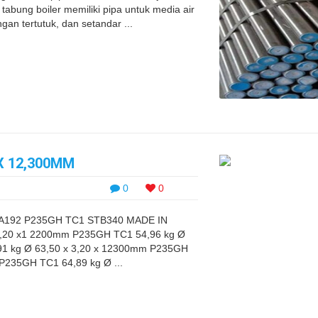
tabung boiler memiliki pipa untuk media air
gan tertutuk, dan setandar ...
 X 12,300MM
0
0
SA192 P235GH TC1 STB340 MADE IN
3,20 x1 2200mm P235GH TC1 54,96 kg Ø
1 kg Ø 63,50 x 3,20 x 12300mm P235GH
P235GH TC1 64,89 kg Ø ...