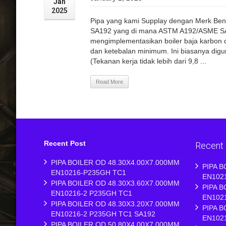
Jan
2025
Pipa yang kami Supplay dengan Merk Be
SA192 yang di mana ASTM A192/ASME SA1
mengimplementasikan boiler baja karbon 
dan ketebalan minimum. Ini biasanya dig
(Tekanan kerja tidak lebih dari 9,8 ...
Read More
Recent Post
Recent
PIPA BOILER OD 48.30X4.00X7.000MM
PIPA B
EN10216-P235GH TC1
EN102
PIPA BOILER OD 48.30X3.60X7.000MM
PIPA B
EN10216-2 P235GH TC1
EN102
PIPA BOILER OD 48.30X3.20X7.000MM
PIPA B
EN10216-2 P235GH TC1 SA192
EN102
PIPA BOILER OD 50.80X4.00X7.000MM