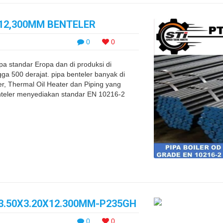
X12,300MM BENTELER
0
0
pa standar Eropa dan di produksi di
a 500 derajat. pipa benteler banyak di
er, Thermal Oil Heater dan Piping yang
nteler menyediakan standar EN 10216-2
63.50X3.20X12.300MM-P235GH
0
0