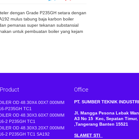
nteler dengan Grade P235GH setara dengan
92 mulus tabung baja karbon boiler
dan pemanas super tekanan substansial
unakan untuk pembuatan boiler yang kejam
 Product
Office
PT. SUMBER TEKNIK INDUST
OILER OD 48.30X4.00X7.000MM
16-P235GH TC1
Jl. Mangga Pesona Lebak Wan
OILER OD 48.30X3.60X7.000MM
A3 No 15 Kec, Sepatan Timur,
16-2 P235GH TC1
,Tangerang Banten 15521
OILER OD 48.30X3.20X7.000MM
16-2 P235GH TC1 SA192
SLAMET STI