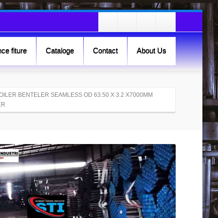
ce fiture
Cataloge
Contact
About Us
BOILER BENTELER SEAMLESS OD 63.50 X 3.2 X7000MM
ER