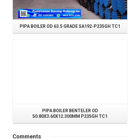
P
PIPA BOILER OD 63.5 GRADE SA192-P235GH TC1
Read More
PIPA BOILER BENTELER OD
50.80X3.60X12.300MM P235GH TC1
Comments