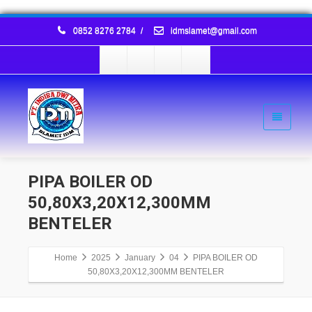
0852 8276 2784
/
idmslamet@gmail.com
PIPA BOILER OD
50,80X3,20X12,300MM
BENTELER
Home
2025
January
04
PIPA BOILER OD
50,80X3,20X12,300MM BENTELER