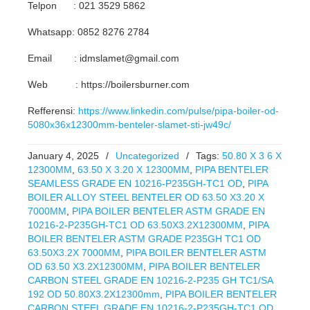
Telpon : 021 3529 5862
Whatsapp: 0852 8276 2784
Email : idmslamet@gmail.com
Web : https://boilersburner.com
Refferensi:
https://www.linkedin.com/pulse/pipa-boiler-od-
5080x36x12300mm-benteler-slamet-sti-jw49c/
January 4, 2025
/
Uncategorized
/
Tags:
50.80 X 3 6 X
12300MM
,
63.50 X 3.20 X 12300MM
,
PIPA BENTELER
SEAMLESS GRADE EN 10216-P235GH-TC1 OD
,
PIPA
BOILER ALLOY STEEL BENTELER OD 63.50 X3.20 X
7000MM
,
PIPA BOILER BENTELER ASTM GRADE EN
10216-2-P235GH-TC1 OD 63.50X3.2X12300MM
,
PIPA
BOILER BENTELER ASTM GRADE P235GH TC1 OD
63.50X3.2X 7000MM
,
PIPA BOILER BENTELER ASTM
OD 63.50 X3.2X12300MM
,
PIPA BOILER BENTELER
CARBON STEEL GRADE EN 10216-2-P235 GH TC1/SA
192 OD 50.80X3.2X12300mm
,
PIPA BOILER BENTELER
CARBON STEEL GRADE EN 10216-2-P235GH-TC1 OD