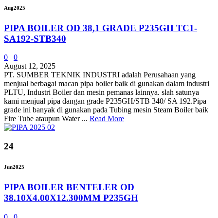
Aug
2025
PIPA BOILER OD 38,1 GRADE P235GH TC1-
SA192-STB340
0
0
August 12, 2025
PT. SUMBER TEKNIK INDUSTRI adalah Perusahaan yang
menjual berbagai macan pipa boiler baik di gunakan dalam industri
PLTU, Industri Boiler dan mesin pemanas lainnya. slah satunya
kami menjual pipa dangan grade P235GH/STB 340/ SA 192.Pipa
grade ini banyak di gunakan pada Tubing mesin Steam Boiler baik
Fire Tube ataupun Water ...
Read More
24
Jun
2025
PIPA BOILER BENTELER OD
38.10X4.00X12.300MM P235GH
0
0