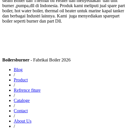
steam Boiler dan Thermal oil Heater dan menyediakan dan unit
burner ,pumpa,dll di Indonesia. Produk kami meliputi jual spare part
boiler, hot water boiler, thermal oil heater untuk marine kapal tanker
dan berbagai Industri lainnya. Kami juga menyediakan sparepart
boiler seperti burner dan part Dll.
Boilersburner
- Fabrikai Boiler 2026
Blog
/
Product
/
Refrence fiture
/
Cataloge
/
Contact
/
About Us
/