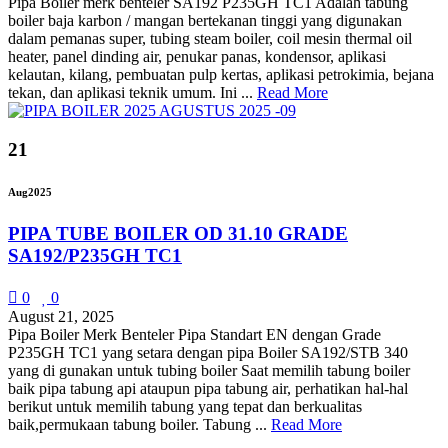
Pipa Boiler merk benteler SA192 P235GH TC1 Adalah tabung
boiler baja karbon / mangan bertekanan tinggi yang digunakan
dalam pemanas super, tubing steam boiler, coil mesin thermal oil
heater, panel dinding air, penukar panas, kondensor, aplikasi
kelautan, kilang, pembuatan pulp kertas, aplikasi petrokimia, bejana
tekan, dan aplikasi teknik umum. Ini ...
Read More
21
Aug
2025
PIPA TUBE BOILER OD 31.10 GRADE
SA192/P235GH TC1
0
0
August 21, 2025
Pipa Boiler Merk Benteler Pipa Standart EN dengan Grade
P235GH TC1 yang setara dengan pipa Boiler SA192/STB 340
yang di gunakan untuk tubing boiler Saat memilih tabung boiler
baik pipa tabung api ataupun pipa tabung air, perhatikan hal-hal
berikut untuk memilih tabung yang tepat dan berkualitas
baik,permukaan tabung boiler. Tabung ...
Read More