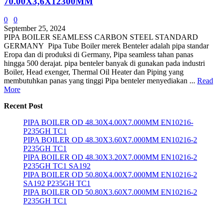
70.00X3,6X12300MM
0
0
September 25, 2024
PIPA BOILER SEAMLESS CARBON STEEL STANDARD
GERMANY Pipa Tube Boiler merek Benteler adalah pipa standar
Eropa dan di produksi di Germany, Pipa seamless tahan panas
hingga 500 derajat. pipa benteler banyak di gunakan pada industri
Boiler, Head exenger, Thermal Oil Heater dan Piping yang
membutuhkan panas yang tinggi Pipa benteler menyediakan ...
Read
More
Recent Post
PIPA BOILER OD 48.30X4.00X7.000MM EN10216-
P235GH TC1
PIPA BOILER OD 48.30X3.60X7.000MM EN10216-2
P235GH TC1
PIPA BOILER OD 48.30X3.20X7.000MM EN10216-2
P235GH TC1 SA192
PIPA BOILER OD 50.80X4.00X7.000MM EN10216-2
SA192 P235GH TC1
PIPA BOILER OD 50.80X3.60X7.000MM EN10216-2
P235GH TC1