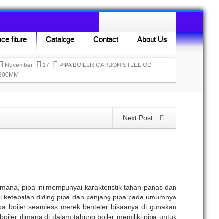
ce fiture
Cataloge
Contact
About Us
November
27
PIPA BOILER CARBON STEEL OD
,300MM
Next Post
imana, pipa ini mempunyai karakteristik tahan panas dan
gi ketebalan diding pipa dan panjang pipa pada umumnya
pa boiler seamless merek benteler bisaanya di gunakan
oiler dimana di dalam tabung boiler memiliki pipa untuk