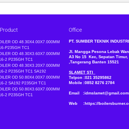
 Product
Office
PT. SUMBER TEKNIK INDUST
OILER OD 48.30X4.00X7.000MM
16-P235GH TC1
Jl. Mangga Pesona Lebak Wan
OILER OD 48.30X3.60X7.000MM
A3 No 15 Kec, Sepatan Timur,
16-2 P235GH TC1
,Tangerang Banten 15521
OILER OD 48.30X3.20X7.000MM
16-2 P235GH TC1 SA192
SLAMET STI
OILER OD 50.80X4.00X7.000MM
Telpon :021 35295862
Mobile :0852 8276 2784
16-2 SA192 P235GH TC1
OILER OD 50.80X3.60X7.000MM
Email :idmslamet@gmail.com
16-2 P235GH TC1
Web :https://boilersburner.