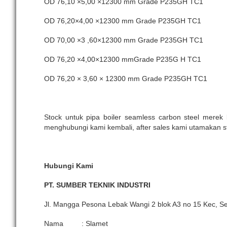
OD 76,10 ×5,00 ×12300 mm Grade P235GH TC1
OD 76,20×4,00 ×12300 mm Grade P235GH TC1
OD 70,00 ×3 ,60×12300 mm Grade P235GH TC1
OD 76,20 ×4,00×12300 mmGrade P235G H TC1
OD 76,20 × 3,60 × 12300 mm Grade P235GH TC1
Stock untuk pipa boiler seamless carbon steel mere
menghubungi kami kembali, after sales kami utamakan st
Hubungi Kami
PT. SUMBER TEKNIK INDUSTRI
Jl. Mangga Pesona Lebak Wangi 2 blok A3 no 15 Kec, S
Nama : Slamet