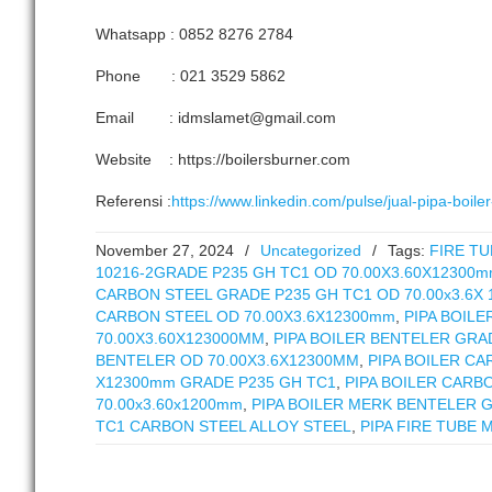
Whatsapp : 0852 8276 2784
Phone : 021 3529 5862
Email : idmslamet@gmail.com
Website : https://boilersburner.com
Referensi :
https://www.linkedin.com/pulse/jual-pipa-boi
November 27, 2024
/
Uncategorized
/
Tags:
FIRE T
10216-2GRADE P235 GH TC1 OD 70.00X3.60X12300
CARBON STEEL GRADE P235 GH TC1 OD 70.00x3.6X
CARBON STEEL OD 70.00X3.6X12300mm
,
PIPA BOIL
70.00X3.60X123000MM
,
PIPA BOILER BENTELER GRA
BENTELER OD 70.00X3.6X12300MM
,
PIPA BOILER CA
X12300mm GRADE P235 GH TC1
,
PIPA BOILER CARB
70.00x3.60x1200mm
,
PIPA BOILER MERK BENTELER 
TC1 CARBON STEEL ALLOY STEEL
,
PIPA FIRE TUBE