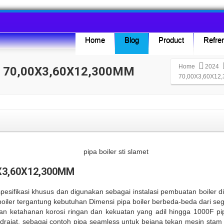
Home
Blog
Product
Refren
Home
2024
D 70,00X3,60X12,300MM
70,00X3,60X12
X3,60X12,300MM
esifikasi khusus dan digunakan sebagai instalasi pembuatan boiler d
boiler tergantung kebutuhan Dimensi pipa boiler berbeda-beda dari se
an ketahanan korosi ringan dan kekuatan yang adil hingga 1000F pi
drajat, sebagai contoh pipa seamless untuk bejana tekan mesin stam b