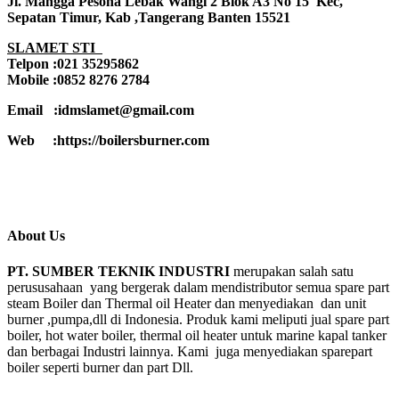
Jl. Mangga Pesona Lebak Wangi 2 Blok A3 No 15 Kec,
Sepatan Timur, Kab ,Tangerang Banten 15521
SLAMET STI
Telpon :021 35295862
Mobile :0852 8276 2784
Email :idmslamet@gmail.com
Web :https://boilersburner.com
About Us
PT. SUMBER TEKNIK INDUSTRI
merupakan salah satu
perususahaan yang bergerak dalam mendistributor semua spare part
steam Boiler dan Thermal oil Heater dan menyediakan dan unit
burner ,pumpa,dll di Indonesia. Produk kami meliputi jual spare part
boiler, hot water boiler, thermal oil heater untuk marine kapal tanker
dan berbagai Industri lainnya. Kami juga menyediakan sparepart
boiler seperti burner dan part Dll.