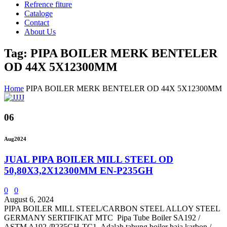
Refrence fiture
Cataloge
Contact
About Us
Tag: PIPA BOILER MERK BENTELER
OD 44X 5X12300MM
Home
PIPA BOILER MERK BENTELER OD 44X 5X12300MM
06
Aug
2024
JUAL PIPA BOILER MILL STEEL OD
50,80X3,2X12300MM EN-P235GH
0
0
August 6, 2024
PIPA BOILER MILL STEEL/CARBON STEEL ALLOY STEEL
GERMANY SERTIFIKAT MTC Pipa Tube Boiler SA192 /
ASTM A192 /P235GH-TC1 Adalah tabung boiler baja karbon /