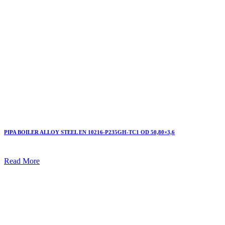
PIPA BOILER ALLOY STEEL EN 10216-P235GH-TC1 OD 50,80×3,6
Read More