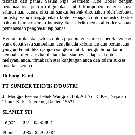
tekanan dan panas, Sesuai Pipa Seamless Tube Boiler dengan
penamaannya pipa ini digunakan untuk komponen boiler sebagai
saluran uap panas. pipa ini sangat banyak digunakan oleh berbagai
industry yang menggunakan boiler sebagai contoh industry textile
bahkan hamper semua industry dan pabrik memakai boiler sebagai
pemanasdan penghasil uap panas.
Berikut artikel dan setock untuk pipa boiler seamless merek benteler
yang dapat saya sampaikan, apabila ada kebutuhan dan pertanyaan
yang anda butuhkan jangan sungkan untuk menghubungi kami
kembali, after sales kami utamakan stanbey setiap saat untuk
melayani anda, trimakasih atas kunjungan anda dan salam sukses
buat kita semua.
Hubungi Kami
PT. SUMBER TEKNIK INDUSTRI
Jl. Mangga Pesona Lebak Wangi 2 Blok A3 No 15 Kec, Sepatan
Timur, Kab ,Tangerang Banten 15521
SLAMET STI
Telpon :021 35295862
Phone :0852 8276 2784