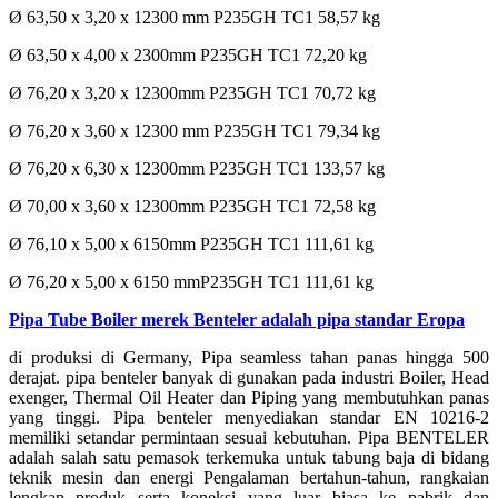
Ø 63,50 x 3,20 x 12300 mm P235GH TC1 58,57 kg
Ø 63,50 x 4,00 x 2300mm P235GH TC1 72,20 kg
Ø 76,20 x 3,20 x 12300mm P235GH TC1 70,72 kg
Ø 76,20 x 3,60 x 12300 mm P235GH TC1 79,34 kg
Ø 76,20 x 6,30 x 12300mm P235GH TC1 133,57 kg
Ø 70,00 x 3,60 x 12300mm P235GH TC1 72,58 kg
Ø 76,10 x 5,00 x 6150mm P235GH TC1 111,61 kg
Ø 76,20 x 5,00 x 6150 mmP235GH TC1 111,61 kg
Pipa Tube Boiler merek Benteler adalah pipa standar Eropa
di produksi di Germany, Pipa seamless tahan panas hingga 500
derajat. pipa benteler banyak di gunakan pada industri Boiler, Head
exenger, Thermal Oil Heater dan Piping yang membutuhkan panas
yang tinggi. Pipa benteler menyediakan standar EN 10216-2
memiliki setandar permintaan sesuai kebutuhan. Pipa BENTELER
adalah salah satu pemasok terkemuka untuk tabung baja di bidang
teknik mesin dan energi Pengalaman bertahun-tahun, rangkaian
lengkap produk serta koneksi yang luar biasa ke pabrik dan