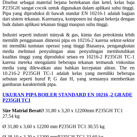
Disebut sebagai material bejana bertekanan dan ketel, kelas baja
P235GH sangat cocok untuk digunakan dalam aplikasi suhu tinggi.
Pipa yang diproduksi di bawah standar EN 10216-1 adalah bagian
dari sistem tekanan. Karenanya, komponen ini dapat bekerja dengan
baik dalam aplikasi tekanan tinggi maupun suhu tinggi.
Industri seperti industri minyak & gas, kimia dan petrokimia lebih
memilih penggunaan dimensi pipa en 10216-2 karena sektor-sektor
ini memiliki tuntutan operasi yang tinggi Biasanya, pengangkutan
media melintasi penyulingan atau penyulingan membutuhkan
kualitas tinggi yang diproduksi setara en 10216-2 P235GH TC-1
karena mereka mengalami beberapa tekanan termasuk viskositas
media yang dilewatkan atau bahkan kecepatan aliran. The en
10.216-2 P235GH TC-1 adalah kelas yang memiliki beberapa
sebutan seperti huruf P, G dan H, yang semuanya memberikan
gambaran karakteristik pipa.
UKURAN PIPA BOILER STANDARD EN 10216 -2 GRADE
P235GH TCI
Size Matrial Berat
Ø 31,80 x 3,20 x 12200mm P235GH TC1
27,54 kg
Ø 31,80 x 3,60 x 12200 mm P235GH TC1 30,55 kg
Ø 38,10 x 3,20 x 12200 mmP235GH TC1 33,60 kg