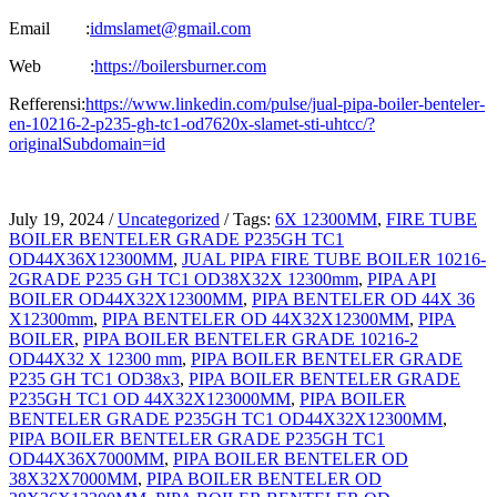
Email :
idmslamet@gmail.com
Web :
https://boilersburner.com
Refferensi:
https://www.linkedin.com/pulse/jual-pipa-boiler-benteler-
en-10216-2-p235-gh-tc1-od7620x-slamet-sti-uhtcc/?
originalSubdomain=id
July 19, 2024
/
Uncategorized
/
Tags:
6X 12300MM
,
FIRE TUBE
BOILER BENTELER GRADE P235GH TC1
OD44X36X12300MM
,
JUAL PIPA FIRE TUBE BOILER 10216-
2GRADE P235 GH TC1 OD38X32X 12300mm
,
PIPA API
BOILER OD44X32X12300MM
,
PIPA BENTELER OD 44X 36
X12300mm
,
PIPA BENTELER OD 44X32X12300MM
,
PIPA
BOILER
,
PIPA BOILER BENTELER GRADE 10216-2
OD44X32 X 12300 mm
,
PIPA BOILER BENTELER GRADE
P235 GH TC1 OD38x3
,
PIPA BOILER BENTELER GRADE
P235GH TC1 OD 44X32X123000MM
,
PIPA BOILER
BENTELER GRADE P235GH TC1 OD44X32X12300MM
,
PIPA BOILER BENTELER GRADE P235GH TC1
OD44X36X7000MM
,
PIPA BOILER BENTELER OD
38X32X7000MM
,
PIPA BOILER BENTELER OD