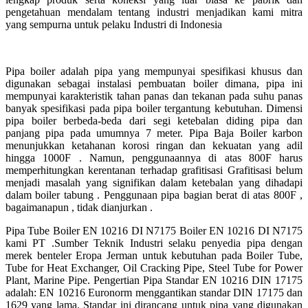
pengetahuan mendalam tentang industri menjadikan kami mitra
yang sempurna untuk pelaku Industri di Indonesia
Pipa boiler adalah pipa yang mempunyai spesifikasi khusus dan
digunakan sebagai instalasi pembuatan boiler dimana, pipa ini
mempunyai karakteristik tahan panas dan tekanan pada suhu panas
banyak spesifikasi pada pipa boiler tergantung kebutuhan. Dimensi
pipa boiler berbeda-beda dari segi ketebalan diding pipa dan
panjang pipa pada umumnya 7 meter. Pipa Baja Boiler karbon
menunjukkan ketahanan korosi ringan dan kekuatan yang adil
hingga 1000F . Namun, penggunaannya di atas 800F harus
memperhitungkan kerentanan terhadap grafitisasi Grafitisasi belum
menjadi masalah yang signifikan dalam ketebalan yang dihadapi
dalam boiler tabung . Penggunaan pipa bagian berat di atas 800F ,
bagaimanapun , tidak dianjurkan .
Pipa Tube Boiler EN 10216 DI N7175 Boiler EN 10216 DI N7175
kami PT .Sumber Teknik Industri selaku penyedia pipa dengan
merek benteler Eropa Jerman untuk kebutuhan pada Boiler Tube,
Tube for Heat Exchanger, Oil Cracking Pipe, Steel Tube for Power
Plant, Marine Pipe. Pengertian Pipa Standar EN 10216 DIN 17175
adalah: EN 10216 Euronorm menggantikan standar DIN 17175 dan
1629 yang lama. Standar ini dirancang untuk pipa yang digunakan