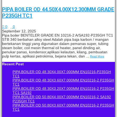
PIPA BOILER OD 44.50X4.00X12.300MM GRADE
P235GH TC1
0
0
September 12, 2025
Pipa boiler BENTELER GRADE EN 10216-2 A/SA192-P235GH TC1
STB 340 berbahan alloy steel Adalah pipa baja karbon / mangan
bertekanan tinggi yang digunakan dalam pemanas super, tubing
steam boiler, coil mesin thermal oil heater, panel dinding air,
penukar panas, kondensor,aplikasi kelautan, kilang, pembuatan
pulp kertas, aplikasi petrokimia, bejana tekan, dan ...
Read More
Recent Post
PIPA BOILER OD 48.30X4.00X7.000MM EN10216-P235GH
TC1
PIPA BOILER OD 48.30X3.60X7.000MM EN10216-2 P235GH
TC1
PIPA BOILER OD 48.30X3.20X7.000MM EN10216-2 P235GH
TC1 SA192
PIPA BOILER OD 50.80X4.00X7.000MM EN10216-2 SA192
P235GH TC1
PIPA BOILER OD 50.80X3.60X7.000MM EN10216-2 P235GH
TC1