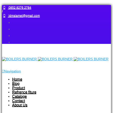
0852 8276 2784
/
idmslamet@gmail.com
Navigation
Home
Blog
Product
Refrence fiture
Cataloge
Contact
About Us