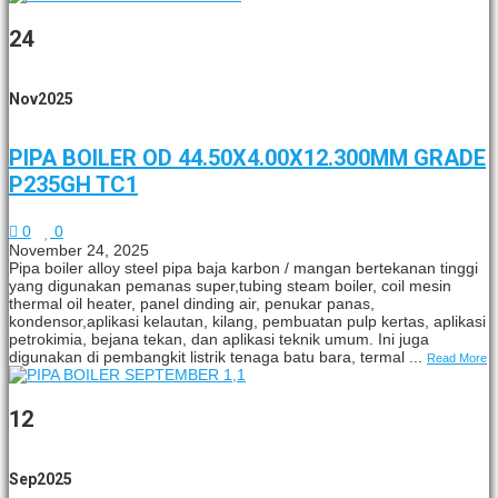
24
Nov
2025
PIPA BOILER OD 44.50X4.00X12.300MM GRADE
P235GH TC1
0
0
November 24, 2025
Pipa boiler alloy steel pipa baja karbon / mangan bertekanan tinggi
yang digunakan pemanas super,tubing steam boiler, coil mesin
thermal oil heater, panel dinding air, penukar panas,
kondensor,aplikasi kelautan, kilang, pembuatan pulp kertas, aplikasi
petrokimia, bejana tekan, dan aplikasi teknik umum. Ini juga
digunakan di pembangkit listrik tenaga batu bara, termal ...
Read More
12
Sep
2025