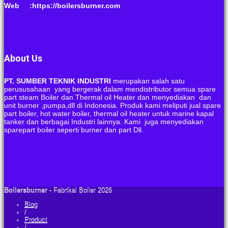
Web :https://boilersburner.com
About Us
PT. SUMBER TEKNIK INDUSTRI
merupakan salah satu
perususahaan yang bergerak dalam mendistributor semua spare
part steam Boiler dan Thermal oil Heater dan menyediakan dan
unit burner ,pumpa,dll di Indonesia. Produk kami meliputi jual spare
part boiler, hot water boiler, thermal oil heater untuk marine kapal
tanker dan berbagai Industri lainnya. Kami juga menyediakan
sparepart boiler seperti burner dan part Dll.
Boilersburner
- Fabrikai Boiler 2026
Blog
/
Product
/