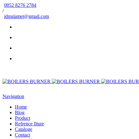
0852 8276 2784
/
idmslamet@gmail.com
Navigation
Home
Blog
Product
Refrence fiture
Cataloge
Contact