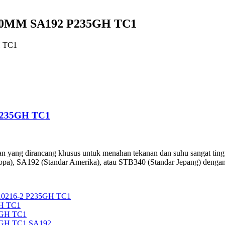
300MM SA192 P235GH TC1
H TC1
P235GH TC1
 yang dirancang khusus untuk menahan tekanan dan suhu sangat tinggi 
opa), SA192 (Standar Amerika), atau STB340 (Standar Jepang) dengan
0216-2 P235GH TC1
H TC1
5GH TC1
5GH TC1 SA192