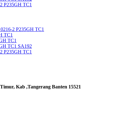
92 P235GH TC1
0216-2 P235GH TC1
H TC1
5GH TC1
5GH TC1 SA192
92 P235GH TC1
 Timur, Kab ,Tangerang Banten 15521