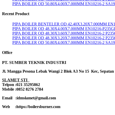
PIPA BOILER OD 50.80X4.00X7.000MM EN10216-2 SA1
Recent Product
PIPA BOILER BENTELER OD 42.40X3.20X7.000MM EN1
PIPA BOILER OD 48.30X4.00X7.000MM EN10216-P235G
PIPA BOILER OD 48.30X3.60X7.000MM EN10216-2 P23
PIPA BOILER OD 48.30X3.20X7.000MM EN10216-2 P23
PIPA BOILER OD 50.80X4.00X7.000MM EN10216-2 SA1
Office
PT. SUMBER TEKNIK INDUSTRI
Jl. Mangga Pesona Lebak Wangi 2 Blok A3 No 15 Kec, Sepatan
SLAMET STI
Telpon :021 35295862
Mobile :0852 8276 2784
Email :idmslamet@gmail.com
Web :https://boilersburner.com