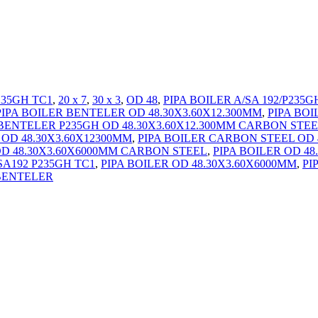
235GH TC1
,
20 x 7
,
30 x 3
,
OD 48
,
PIPA BOILER A/SA 192/P235
PIPA BOILER BENTELER OD 48.30X3.60X12.300MM
,
PIPA BOI
 BENTELER P235GH OD 48.30X3.60X12.300MM CARBON STE
 OD 48.30X3.60X12300MM
,
PIPA BOILER CARBON STEEL OD 
OD 48.30X3.60X6000MM CARBON STEEL
,
PIPA BOILER OD 48
SA192 P235GH TC1
,
PIPA BOILER OD 48.30X3.60X6000MM
,
PI
 BENTELER