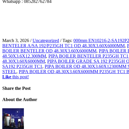
Whatsapp : 085282762784
March 3, 2026
/
Uncategorized
/
Tags:
000mm EN10216-2-SA192P
BENTELER A/SA 192/P235GH TC1 OD 48.30X3.60X6000MM
,
BOILER BENTELER OD 48.30X3.60X6000MM
,
PIPA BOILER
48.50X3.6X12.300MM
,
PIPA BOILER BENTELER P235GH TC1
48.30X3.60X6000MM
,
PIPA BOILER GRADE SA 192 P235GH 
SA192 P235GH TC1
,
PIPA BOILER OD 48.30X3.60X12300MM 
STEEL
,
PIPA BOILER OD 48.30X3.60X6000MM P235GH TC1
Like
this post!
Share
the Post
About
the Author