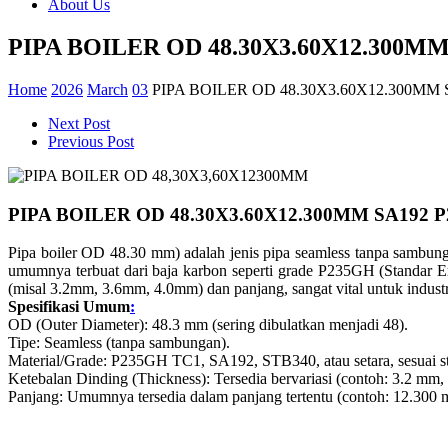
About Us
PIPA BOILER OD 48.30X3.60X12.300MM
Home
2026
March
03
PIPA BOILER OD 48.30X3.60X12.300MM 
Next Post
Previous Post
PIPA BOILER OD 48.30X3.60X12.300MM SA192 
Pipa boiler OD 48.30 mm) adalah jenis pipa seamless tanpa sambunga
umumnya terbuat dari baja karbon seperti grade P235GH (Standar Er
(misal 3.2mm, 3.6mm, 4.0mm) dan panjang, sangat vital untuk industr
Spesifikasi Umum
:
OD (Outer Diameter): 48.3 mm (sering dibulatkan menjadi 48).
Tipe: Seamless (tanpa sambungan).
Material/Grade: P235GH TC1, SA192, STB340, atau setara, sesuai s
Ketebalan Dinding (Thickness): Tersedia bervariasi (contoh: 3.2 mm
Panjang: Umumnya tersedia dalam panjang tertentu (contoh: 12.300 