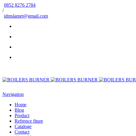
0852 8276 2784
/
idmslamet@gmail.com
Navigation
Home
Blog
Product
Refrence fiture
Cataloge
Contact