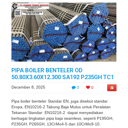
PIPA BOILER BENTELER OD
50.80X3.60X12.300 SA192 P235GH TC1
December 8, 2025
0
0
Pipa boiler benteler Standar EN, juga disebut standar
Eropa, EN10216-2 Tabung Baja Mulus untuk Peralatan
Tekanan Standar: EN10216-2 dapat menyediakan
berbagai tingkatan pipa baja seamless, seperti P195GH,
P235GH, P265GH, 13CrMo4-5 dan 10CrMo9-10.