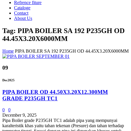
Refrence fiture
Cataloge
Contact
About Us
Tag: PIPA BOILER SA 192 P235GH OD
44.45X3.20X6000MM
Home
PIPA BOILER SA 192 P235GH OD 44.45X3.20X6000MM
09
Dec
2025
PIPA BOILER OD 44.50X3.20X12.300MM
GRADE P235GH TC1
0
0
December 9, 2025
Pipa Boiler grade P235GH TC1 adalah pipa yang mempunyai
karalteristik khas yaitu tahan tekenan (Presure) dan tahan terhadap
tempratur tinggi. Sesuai dengan pipa ini digunakan khusus untuk