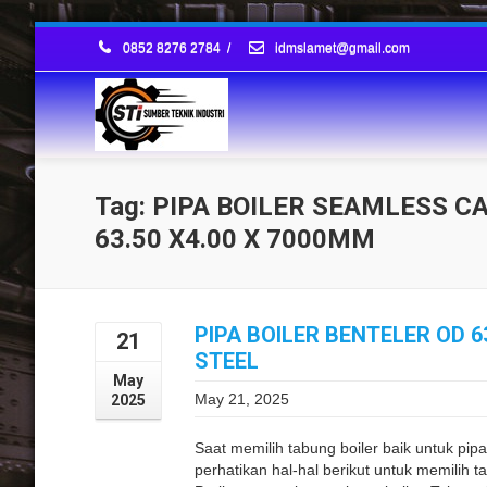
0852 8276 2784
/
idmslamet@gmail.com
Tag: PIPA BOILER SEAMLESS 
63.50 X4.00 X 7000MM
PIPA BOILER BENTELER OD 
21
STEEL
May
May 21, 2025
2025
Saat memilih tabung boiler baik untuk pipa
perhatikan hal-hal berikut untuk memilih t