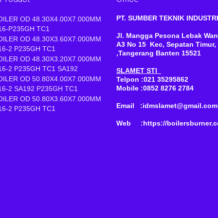
PT. SUMBER TEKNIK INDUST
OILER OD 48.30X4.00X7.000MM
16-P235GH TC1
Jl. Mangga Pesona Lebak Wan
OILER OD 48.30X3.60X7.000MM
A3 No 15 Kec, Sepatan Timur,
16-2 P235GH TC1
,Tangerang Banten 15521
OILER OD 48.30X3.20X7.000MM
16-2 P235GH TC1 SA192
SLAMET STI
OILER OD 50.80X4.00X7.000MM
Telpon :021 35295862
Mobile :0852 8276 2784
16-2 SA192 P235GH TC1
OILER OD 50.80X3.60X7.000MM
Email :idmslamet@gmail.com
16-2 P235GH TC1
Web :https://boilersburner.