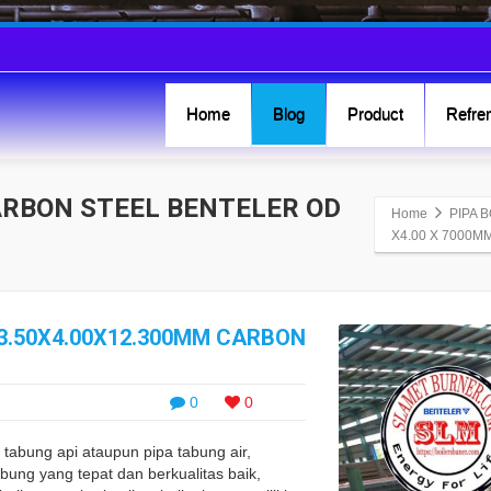
Home
Blog
Product
Refren
CARBON STEEL BENTELER OD
Home
PIPA 
X4.00 X 7000M
63.50X4.00X12.300MM CARBON
0
0
 tabung api ataupun pipa tabung air,
abung yang tepat dan berkualitas baik,