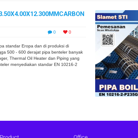
63.50X4.00X12.300MMCARBON
0
0
pa standar Eropa dan di produksi di
a 500 - 600 derajat pipa benteler banyak
nger, Thermal Oil Heater dan Piping yang
nteler menyediakan standar EN 10216-2
 Product
Office