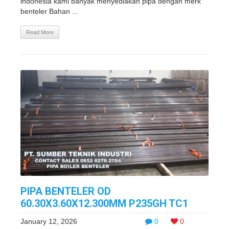
indonesia kami banyak menyediakan pipa dengan merk
benteler Bahan ...
Read More
PIPA BENTELER OD
60.30X3.60X12.300MM P235GH TC1
January 12, 2026
0
0