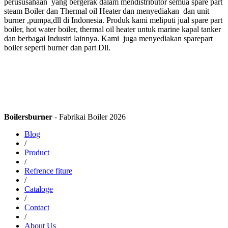
perususahaan yang bergerak dalam mendistributor semua spare part
steam Boiler dan Thermal oil Heater dan menyediakan dan unit
burner ,pumpa,dll di Indonesia. Produk kami meliputi jual spare part
boiler, hot water boiler, thermal oil heater untuk marine kapal tanker
dan berbagai Industri lainnya. Kami juga menyediakan sparepart
boiler seperti burner dan part Dll.
Boilersburner
- Fabrikai Boiler 2026
Blog
/
Product
/
Refrence fiture
/
Cataloge
/
Contact
/
About Us