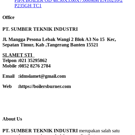
PIPA BOILER OD 48.30X3.60X7.000MM EN10216-2
P235GH TC1
Office
PT. SUMBER TEKNIK INDUSTRI
Jl. Mangga Pesona Lebak Wangi 2 Blok A3 No 15 Kec,
Sepatan Timur, Kab ,Tangerang Banten 15521
SLAMET STI
Telpon :021 35295862
Mobile :0852 8276 2784
Email :idmslamet@gmail.com
Web :https://boilersburner.com
About Us
PT. SUMBER TEKNIK INDUSTRI
merupakan salah satu