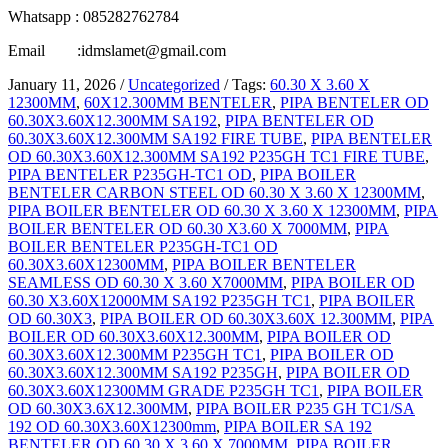
Whatsapp : 085282762784
Email :idmslamet@gmail.com
January 11, 2026
/
Uncategorized
/
Tags:
60.30 X 3.60 X
12300MM
,
60X12.300MM BENTELER
,
PIPA BENTELER OD
60.30X3.60X12.300MM SA192
,
PIPA BENTELER OD
60.30X3.60X12.300MM SA192 FIRE TUBE
,
PIPA BENTELER
OD 60.30X3.60X12.300MM SA192 P235GH TC1 FIRE TUBE
,
PIPA BENTELER P235GH-TC1 OD
,
PIPA BOILER
BENTELER CARBON STEEL OD 60.30 X 3.60 X 12300MM
,
PIPA BOILER BENTELER OD 60.30 X 3.60 X 12300MM
,
PIPA
BOILER BENTELER OD 60.30 X3.60 X 7000MM
,
PIPA
BOILER BENTELER P235GH-TC1 OD
60.30X3.60X12300MM
,
PIPA BOILER BENTELER
SEAMLESS OD 60.30 X 3.60 X7000MM
,
PIPA BOILER OD
60.30 X3.60X12000MM SA192 P235GH TC1
,
PIPA BOILER
OD 60.30X3
,
PIPA BOILER OD 60.30X3.60X 12.300MM
,
PIPA
BOILER OD 60.30X3.60X12.300MM
,
PIPA BOILER OD
60.30X3.60X12.300MM P235GH TC1
,
PIPA BOILER OD
60.30X3.60X12.300MM SA192 P235GH
,
PIPA BOILER OD
60.30X3.60X12300MM GRADE P235GH TC1
,
PIPA BOILER
OD 60.30X3.6X12.300MM
,
PIPA BOILER P235 GH TC1/SA
192 OD 60.30X3.60X12300mm
,
PIPA BOILER SA 192
BENTELER OD 60.30 X 3.60 X 7000MM
,
PIPA BOILER