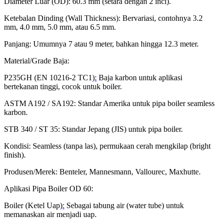
Diameter Luar (OD): 60.3 mm (setara dengan 2 inci).
Ketebalan Dinding (Wall Thickness): Bervariasi, contohnya 3.2
mm, 4.0 mm, 5.0 mm, atau 6.5 mm.
Panjang: Umumnya 7 atau 9 meter, bahkan hingga 12.3 meter.
Material/Grade Baja:
P235GH (EN 10216-2 TC1)
:
Baja karbon untuk aplikasi
bertekanan tinggi, cocok untuk boiler.
ASTM A192 / SA192: Standar Amerika untuk pipa boiler seamless
karbon.
STB 340 / ST 35: Standar Jepang (JIS) untuk pipa boiler.
Kondisi: Seamless (tanpa las), permukaan cerah mengkilap (bright
finish).
Produsen/Merek: Benteler, Mannesmann, Vallourec, Maxhutte.
Aplikasi Pipa Boiler OD 60:
Boiler (Ketel Uap)
:
Sebagai tabung air (water tube) untuk
memanaskan air menjadi uap.