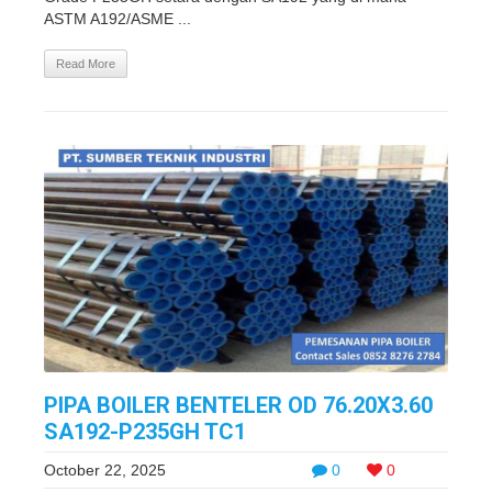
ASTM A192/ASME ...
Read More
PIPA BOILER BENTELER OD 76.20X3.60
SA192-P235GH TC1
October 22, 2025
0
0