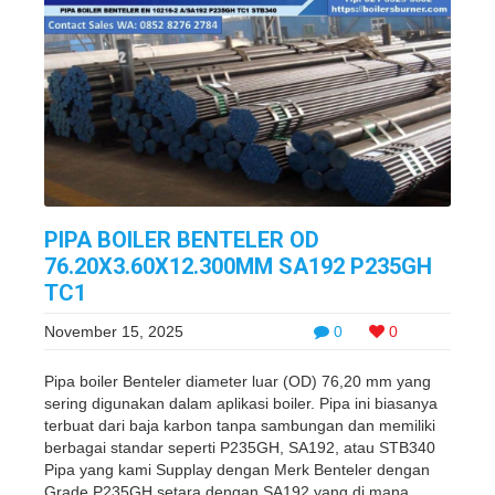
PIPA BOILER BENTELER OD
76.20X3.60X12.300MM SA192 P235GH
TC1
November 15, 2025
0
0
Pipa boiler Benteler diameter luar (OD) 76,20 mm yang
sering digunakan dalam aplikasi boiler. Pipa ini biasanya
terbuat dari baja karbon tanpa sambungan dan memiliki
berbagai standar seperti P235GH, SA192, atau STB340
Pipa yang kami Supplay dengan Merk Benteler dengan
Grade P235GH setara dengan SA192 yang di mana