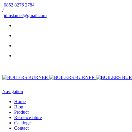
0852 8276 2784
/
idmslamet@gmail.com
Navigation
Home
Blog
Product
Refrence fiture
Cataloge
Contact