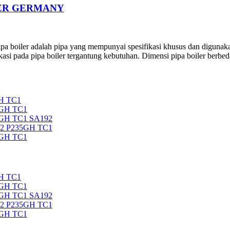
LER GERMANY
dalah pipa yang mempunyai spesifikasi khusus dan digunakan seb
kasi pada pipa boiler tergantung kebutuhan. Dimensi pipa boiler berbed
H TC1
5GH TC1
5GH TC1 SA192
92 P235GH TC1
5GH TC1
H TC1
5GH TC1
5GH TC1 SA192
92 P235GH TC1
5GH TC1