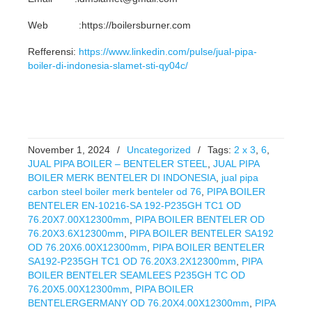
Web :https://boilersburner.com
Refferensi:
https://www.linkedin.com/pulse/jual-pipa-
boiler-di-indonesia-slamet-sti-qy04c/
November 1, 2024
/
Uncategorized
/
Tags:
2 x 3
,
6
,
JUAL PIPA BOILER – BENTELER STEEL
,
JUAL PIPA
BOILER MERK BENTELER DI INDONESIA
,
jual pipa
carbon steel boiler merk benteler od 76
,
PIPA BOILER
BENTELER EN-10216-SA 192-P235GH TC1 OD
76.20X7.00X12300mm
,
PIPA BOILER BENTELER OD
76.20X3.6X12300mm
,
PIPA BOILER BENTELER SA192
OD 76.20X6.00X12300mm
,
PIPA BOILER BENTELER
SA192-P235GH TC1 OD 76.20X3.2X12300mm
,
PIPA
BOILER BENTELER SEAMLEES P235GH TC OD
76.20X5.00X12300mm
,
PIPA BOILER
BENTELERGERMANY OD 76.20X4.00X12300mm
,
PIPA