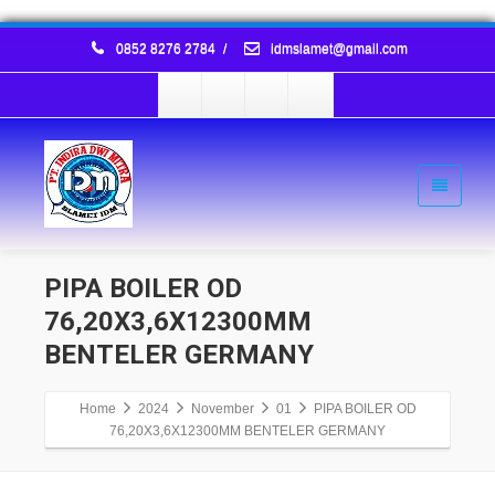
0852 8276 2784
/
idmslamet@gmail.com
PIPA BOILER OD
76,20X3,6X12300MM
BENTELER GERMANY
Home
2024
November
01
PIPA BOILER OD
76,20X3,6X12300MM BENTELER GERMANY