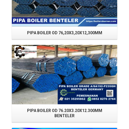
PIPA BOILER OD 76,20X3,20X12,300MM
PI
Read More
PIPA BOILER OD 76.20X3.20X12.300MM
BENTELER
Read More