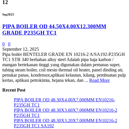
12
Sep
2025
PIPA BOILER OD 44.50X4.00X12.300MM
GRADE P235GH TC1
0
0
September 12, 2025
Pipa boiler BENTELER GRADE EN 10216-2 A/SA192-P235GH
TC1 STB 340 berbahan alloy steel Adalah pipa baja karbon /
mangan bertekanan tinggi yang digunakan dalam pemanas super,
tubing steam boiler, coil mesin thermal oil heater, panel dinding air,
penukar panas, kondensor,aplikasi kelautan, kilang, pembuatan pulp
kertas, aplikasi petrokimia, bejana tekan, dan ...
Read More
Recent Post
PIPA BOILER OD 48.30X4.00X7.000MM EN10216-
P235GH TC1
PIPA BOILER OD 48.30X3.60X7.000MM EN10216-2
P235GH TC1
PIPA BOILER OD 48.30X3.20X7.000MM EN10216-2
P235GH TC1 SA192