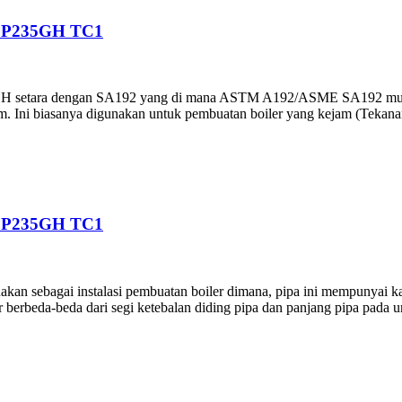
 P235GH TC1
GH setara dengan SA192 yang di mana ASTM A192/ASME SA192 mulus 
 Ini biasanya digunakan untuk pembuatan boiler yang kejam (Tekanan k
 P235GH TC1
akan sebagai instalasi pembuatan boiler dimana, pipa ini mempunyai k
er berbeda-beda dari segi ketebalan diding pipa dan panjang pipa pada