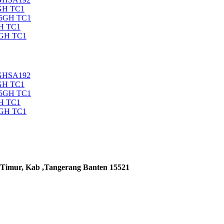
GH TC1
35GH TC1
H TC1
5GH TC1
5GHSA192
GH TC1
35GH TC1
H TC1
5GH TC1
 Timur, Kab ,Tangerang Banten 15521