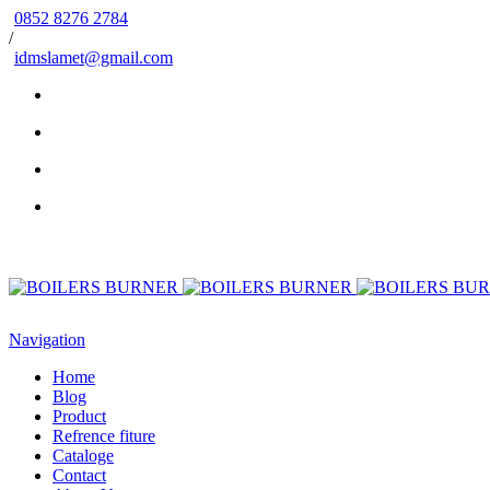
0852 8276 2784
/
idmslamet@gmail.com
Navigation
Home
Blog
Product
Refrence fiture
Cataloge
Contact