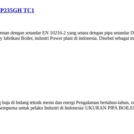
 P235GH TC1
a jerman dengan setandar EN 10216-2 yang setara dengan pipa seta
abrikasi Boiler, industri Power plant di indonesia. Disebut sebagai mat
ja di bidang teknik mesin dan energi Pengalaman bertahun-tahun, ran
yang sempurna untuk pelaku Industri di Indonesia\ UKURAN PIPA 