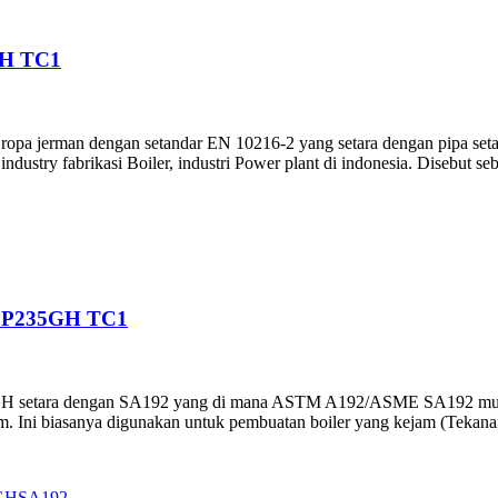
GH TC1
i Eropa jerman dengan setandar EN 10216-2 yang setara dengan pi
stry fabrikasi Boiler, industri Power plant di indonesia. Disebut seb
 P235GH TC1
GH setara dengan SA192 yang di mana ASTM A192/ASME SA192 mulus 
 Ini biasanya digunakan untuk pembuatan boiler yang kejam (Tekanan k
5GHSA192