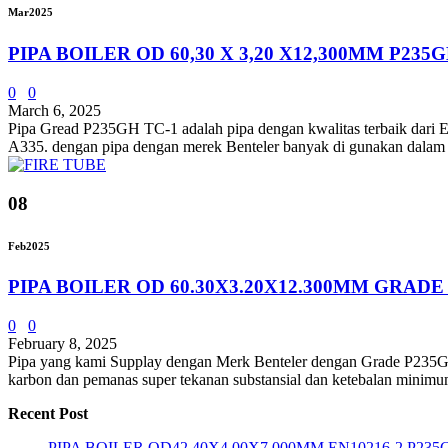
Mar
2025
PIPA BOILER OD 60,30 X 3,20 X12,300MM P235
0
0
March 6, 2025
Pipa Gread P235GH TC-1 adalah pipa dengan kwalitas terbaik dar
A335. dengan pipa dengan merek Benteler banyak di gunakan dalam indu
08
Feb
2025
PIPA BOILER OD 60.30X3.20X12.300MM GRADE
0
0
February 8, 2025
Pipa yang kami Supplay dengan Merk Benteler dengan Grade P235
karbon dan pemanas super tekanan substansial dan ketebalan minimum.
Recent Post
PIPA BOILER OD42.40X4.00X7.000MM EN10216-2 P23