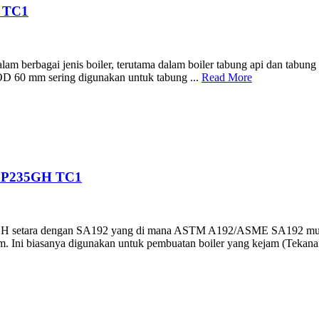
 TC1
berbagai jenis boiler, terutama dalam boiler tabung api dan tabung air
a OD 60 mm sering digunakan untuk tabung ...
Read More
 P235GH TC1
GH setara dengan SA192 yang di mana ASTM A192/ASME SA192 mulus 
 Ini biasanya digunakan untuk pembuatan boiler yang kejam (Tekanan k