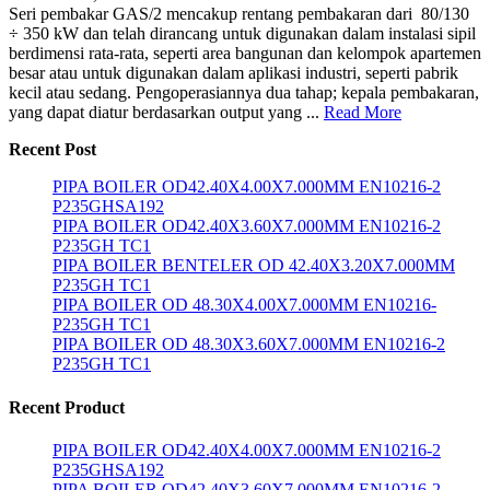
Seri pembakar GAS/2 mencakup rentang pembakaran dari 80/130
÷ 350 kW dan telah dirancang untuk digunakan dalam instalasi sipil
berdimensi rata-rata, seperti area bangunan dan kelompok apartemen
besar atau untuk digunakan dalam aplikasi industri, seperti pabrik
kecil atau sedang. Pengoperasiannya dua tahap; kepala pembakaran,
yang dapat diatur berdasarkan output yang ...
Read More
Recent Post
PIPA BOILER OD42.40X4.00X7.000MM EN10216-2
P235GHSA192
PIPA BOILER OD42.40X3.60X7.000MM EN10216-2
P235GH TC1
PIPA BOILER BENTELER OD 42.40X3.20X7.000MM
P235GH TC1
PIPA BOILER OD 48.30X4.00X7.000MM EN10216-
P235GH TC1
PIPA BOILER OD 48.30X3.60X7.000MM EN10216-2
P235GH TC1
Recent Product
PIPA BOILER OD42.40X4.00X7.000MM EN10216-2
P235GHSA192
PIPA BOILER OD42.40X3.60X7.000MM EN10216-2