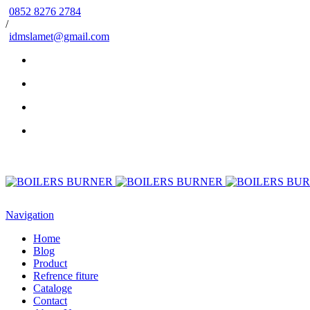
0852 8276 2784
/
idmslamet@gmail.com
Navigation
Home
Blog
Product
Refrence fiture
Cataloge
Contact