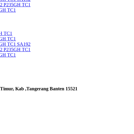
92 P235GH TC1
5GH TC1
H TC1
5GH TC1
5GH TC1 SA192
92 P235GH TC1
5GH TC1
 Timur, Kab ,Tangerang Banten 15521