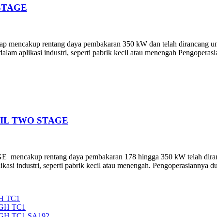
STAGE
 mencakup rentang daya pembakaran 350 kW dan telah dirancang untuk 
lam aplikasi industri, seperti pabrik kecil atau menengah Pengoperasi
OIL TWO STAGE
entang daya pembakaran 178 hingga 350 kW telah dirancang untu
asi industri, seperti pabrik kecil atau menengah. Pengoperasiannya dua
H TC1
5GH TC1
5GH TC1 SA192