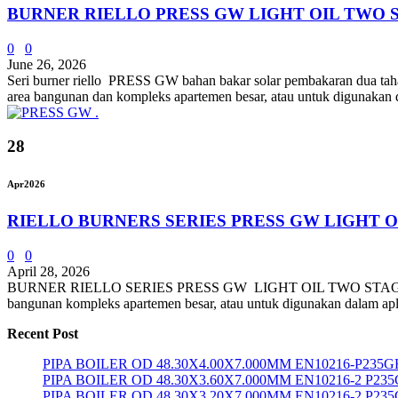
BURNER RIELLO PRESS GW LIGHT OIL TWO 
0
0
June 26, 2026
Seri burner riello PRESS GW bahan bakar solar pembakaran dua tahap
area bangunan dan kompleks apartemen besar, atau untuk digunakan da
28
Apr
2026
RIELLO BURNERS SERIES PRESS GW LIGHT 
0
0
April 28, 2026
BURNER RIELLO SERIES PRESS GW LIGHT OIL TWO STAGE mencakup r
bangunan kompleks apartemen besar, atau untuk digunakan dalam aplik
Recent Post
PIPA BOILER OD 48.30X4.00X7.000MM EN10216-P235G
PIPA BOILER OD 48.30X3.60X7.000MM EN10216-2 P23
PIPA BOILER OD 48.30X3.20X7.000MM EN10216-2 P23