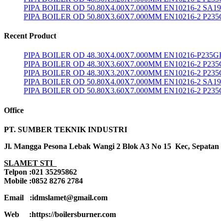
PIPA BOILER OD 50.80X4.00X7.000MM EN10216-2 SA1
PIPA BOILER OD 50.80X3.60X7.000MM EN10216-2 P23
Recent Product
PIPA BOILER OD 48.30X4.00X7.000MM EN10216-P235G
PIPA BOILER OD 48.30X3.60X7.000MM EN10216-2 P23
PIPA BOILER OD 48.30X3.20X7.000MM EN10216-2 P23
PIPA BOILER OD 50.80X4.00X7.000MM EN10216-2 SA1
PIPA BOILER OD 50.80X3.60X7.000MM EN10216-2 P23
Office
PT. SUMBER TEKNIK INDUSTRI
Jl. Mangga Pesona Lebak Wangi 2 Blok A3 No 15 Kec, Sepatan
SLAMET STI
Telpon :021 35295862
Mobile :0852 8276 2784
Email :idmslamet@gmail.com
Web :https://boilersburner.com