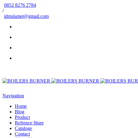
0852 8276 2784
/
idmslamet@gmail.com
Navigation
Home
Blog
Product
Refrence fiture
Cataloge
Contact