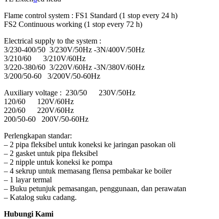
Flame control system : FS1 Standard (1 stop every 24 h)
FS2 Continuous working (1 stop every 72 h)
Electrical supply to the system :
3/230-400/50 3/230V/50Hz -3N/400V/50Hz
3/210/60 3/210V/60Hz
3/220-380/60 3/220V/60Hz -3N/380V/60Hz
3/200/50-60 3/200V/50-60Hz
Auxiliary voltage : 230/50 230V/50Hz
120/60 120V/60Hz
220/60 220V/60Hz
200/50-60 200V/50-60Hz
Perlengkapan standar:
– 2 pipa fleksibel untuk koneksi ke jaringan pasokan oli
– 2 gasket untuk pipa fleksibel
– 2 nipple untuk koneksi ke pompa
– 4 sekrup untuk memasang flensa pembakar ke boiler
– 1 layar termal
– Buku petunjuk pemasangan, penggunaan, dan perawatan
– Katalog suku cadang.
Hubungi Kami