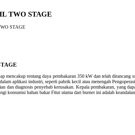
IL TWO STAGE
TWO STAGE
STAGE
p mencakup rentang daya pembakaran 350 kW dan telah dirancang untuk
alam aplikasi industri, seperti pabrik kecil atau menengah Pengoperas
sian dan diagnosis penyebab kerusakan. Kepala pembakaran, yang dap
gi konsumsi bahan bakar Fitur utama dari burner ini adalah keandala