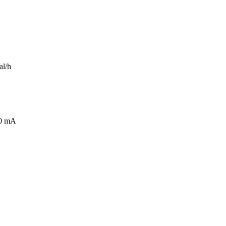
al/h
30 mA