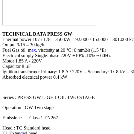
TECHNICAL DATA PRESS GW
Thermal power 107 / 178 – 350 kW – 92.000 / 153.000 – 301.000 kc
Output 9/15 – 30 kg/h
Fuel Gas oil, m
ax.
viscosity at 20 °C: 6 mm2/s (1.5 °E)
Electrical supply Single-phase 220V +10% -10% ~ 60Hz
Motor 1.85 A / 220V
Capacitor 8 µF
Ignition transformer Primary: 1.8 A / 220V – Secondary: 1x 8 kV – 
Absorbed electrical power 0.4 kW
Series : PRESS GW LIGHT OIL TWO STAGE
Operation : GW Two stage
Emission : … Class 1 EN267
Head : TC Standard head
TL Exten
d
ed head